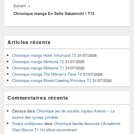
Article
Suivant
→
Chronique manga En Selle Sakamichi ! T13
suivant :
Zone
Articles récents
principale
de
widget
Chronique manga Hotel Inhumans T2
31/07/2026
pour
Chronique manga Meteoria T2
31/07/2026
la
Chronique manga Meteoria T1
31/07/2026
barre
Chronique manga The Hitman’s Fave T2
31/07/2026
latérale
Chronique manga Blood-Crawling Princess T3
31/07/2026
Commentaires récents
Zaouiya
dans
Chronique jeu de société Jujutsu Kaisen – Le
tournoi des lycées jumelés
Snake multijoueur
dans
Chronique bande dessinée L’Académie
Clair-Obscur T1 Un élève encombrant