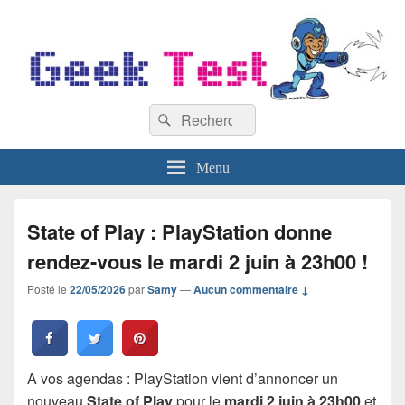
GeekTest
Recherche :
Blog jeux-vidéo et high-tech
Rechercher
Menu
State of Play : PlayStation donne
rendez-vous le mardi 2 juin à 23h00 !
Posté le
22/05/2026
par
Samy
—
Aucun commentaire ↓
A vos agendas : PlayStation vient d’annoncer un
nouveau
State of Play
pour le
mardi 2 juin à 23h00
et