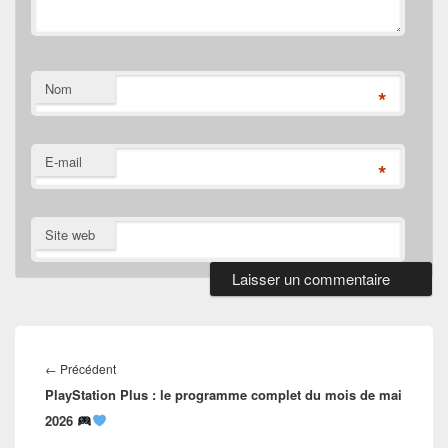
Nom
*
E-mail
*
Site web
Navigation
de
Article
←
Précédent
l’article
PlayStation Plus : le programme complet du mois de mai
précédent :
2026