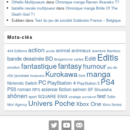
Othello Multijoueurs
dans
Chronique manga Ramen Akaneko T7
bataille navale multijoueur
dans
Chronique manga Bride Of The
Death God T1
Eubben
dans
Test du jeu de société Subbuteo France – Belgique
Mots-clés
action
animaux
animal
404 Editions
aventure
Bamboo
amitie
Editis
BD
Edi8
bande dessinée
Bragelonne
cartes
fantasy
fantastique
humour
emotion
jeu de
manga
Kurokawa
rôle
jeunesse
livre
Kodansha
PS4
PC
PlayStation 4
Nintendo Switch
PlayStation 5
PS5
roman
science fiction
seinen
SF
Shueisha
RPG
shônen
test
SQUARE ENIX
sport
Tuttle-
stratégie
surnaturel
Univers Poche
Xbox One
Mori Agency
Xbox Series