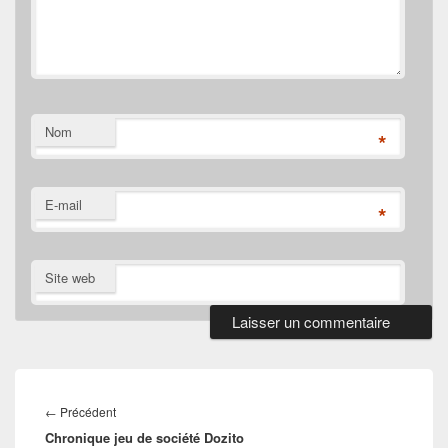
Nom
*
E-mail
*
Site web
Navigation
de
Article
←
Précédent
l’article
Chronique jeu de société Dozito
précédent :