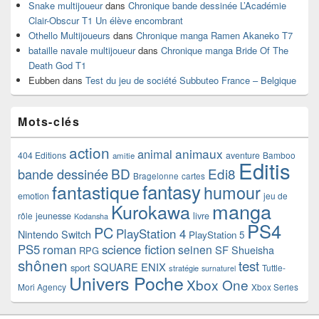
Snake multijoueur
dans
Chronique bande dessinée L’Académie
Clair-Obscur T1 Un élève encombrant
Othello Multijoueurs
dans
Chronique manga Ramen Akaneko T7
bataille navale multijoueur
dans
Chronique manga Bride Of The
Death God T1
Eubben
dans
Test du jeu de société Subbuteo France – Belgique
Mots-clés
action
animaux
animal
404 Editions
aventure
Bamboo
amitie
Editis
BD
Edi8
bande dessinée
Bragelonne
cartes
fantasy
fantastique
humour
emotion
jeu de
manga
Kurokawa
rôle
jeunesse
livre
Kodansha
PS4
PC
PlayStation 4
Nintendo Switch
PlayStation 5
PS5
roman
science fiction
seinen
SF
Shueisha
RPG
shônen
test
SQUARE ENIX
sport
Tuttle-
stratégie
surnaturel
Univers Poche
Xbox One
Mori Agency
Xbox Series