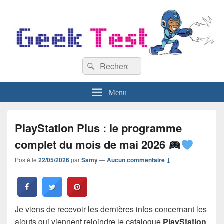
GeekTest
Recherche :
Blog jeux-vidéo et high-tech
Rechercher
Menu
PlayStation Plus : le programme
complet du mois de mai 2026
Posté le
22/05/2026
par
Samy
—
Aucun commentaire ↓
Je viens de recevoir les dernières infos concernant les
ajouts qui viennent rejoindre le catalogue
PlayStation