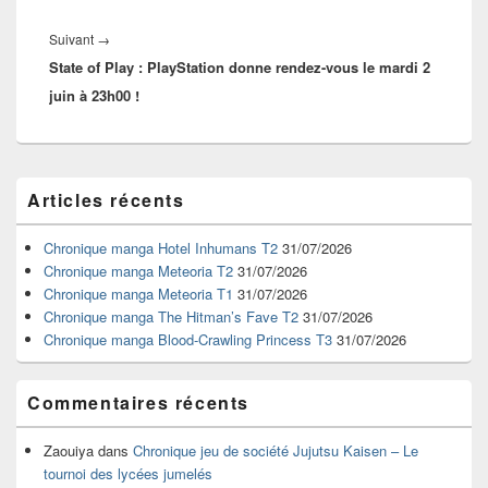
Article
Suivant
→
State of Play : PlayStation donne rendez-vous le mardi 2
suivant :
juin à 23h00 !
Zone
Articles récents
principale
de
widget
Chronique manga Hotel Inhumans T2
31/07/2026
pour
Chronique manga Meteoria T2
31/07/2026
la
Chronique manga Meteoria T1
31/07/2026
barre
Chronique manga The Hitman’s Fave T2
31/07/2026
latérale
Chronique manga Blood-Crawling Princess T3
31/07/2026
Commentaires récents
Zaouiya
dans
Chronique jeu de société Jujutsu Kaisen – Le
tournoi des lycées jumelés