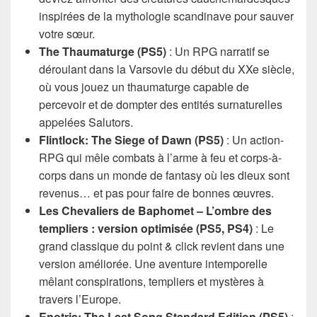
inspirées de la mythologie scandinave pour sauver
votre sœur.
The Thaumaturge (PS5)
: Un RPG narratif se
déroulant dans la Varsovie du début du XXe siècle,
où vous jouez un thaumaturge capable de
percevoir et de dompter des entités surnaturelles
appelées Salutors.
Flintlock: The Siege of Dawn (PS5)
: Un action-
RPG qui mêle combats à l’arme à feu et corps-à-
corps dans un monde de fantasy où les dieux sont
revenus… et pas pour faire de bonnes œuvres.
Les Chevaliers de Baphomet – L’ombre des
templiers : version optimisée (PS5, PS4)
: Le
grand classique du point & click revient dans une
version améliorée. Une aventure intemporelle
mêlant conspirations, templiers et mystères à
travers l’Europe.
Enotria: The Last Song Standard Edition (PS5)
: