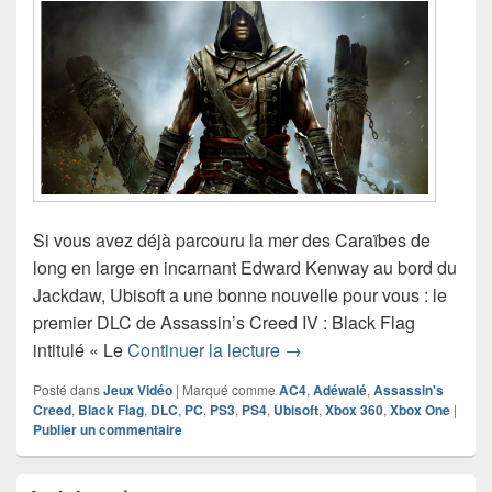
Si vous avez déjà parcouru la mer des Caraïbes de
long en large en incarnant Edward Kenway au bord du
Jackdaw, Ubisoft a une bonne nouvelle pour vous : le
premier DLC de Assassin’s Creed IV : Black Flag
Incarnez Adawalé dans le 
intitulé « Le
Continuer la lecture
→
Posté dans
Jeux Vidéo
|
Marqué comme
AC4
,
Adéwalé
,
Assassin's
Creed
,
Black Flag
,
DLC
,
PC
,
PS3
,
PS4
,
Ubisoft
,
Xbox 360
,
Xbox One
|
Publier un commentaire
Zone