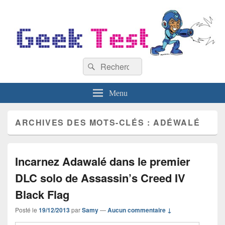
GeekTest
Recherche :
Blog jeux-vidéo et high-tech
Rechercher
Menu
ARCHIVES DES MOTS-CLÉS :
ADÉWALÉ
Incarnez Adawalé dans le premier
DLC solo de Assassin’s Creed IV
Black Flag
Posté le
19/12/2013
par
Samy
—
Aucun commentaire ↓