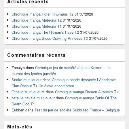
Articles récents
principale
de
widget
Chronique manga Hotel Inhumans T2
31/07/2026
pour
Chronique manga Meteoria T2
31/07/2026
la
Chronique manga Meteoria T1
31/07/2026
barre
Chronique manga The Hitman’s Fave T2
31/07/2026
latérale
Chronique manga Blood-Crawling Princess T3
31/07/2026
Commentaires récents
Zaouiya
dans
Chronique jeu de société Jujutsu Kaisen – Le
tournoi des lycées jumelés
Snake multijoueur
dans
Chronique bande dessinée L’Académie
Clair-Obscur T1 Un élève encombrant
Othello Multijoueurs
dans
Chronique manga Ramen Akaneko T7
bataille navale multijoueur
dans
Chronique manga Bride Of The
Death God T1
Eubben
dans
Test du jeu de société Subbuteo France – Belgique
Mots-clés