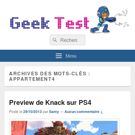
GeekTest
Recherche :
Blog jeux-vidéo et high-tech
Rechercher
Menu
ARCHIVES DES MOTS-CLÉS :
APPARTEMENT4
Preview de Knack sur PS4
Posté le
29/10/2013
par
Samy
—
Aucun commentaire ↓