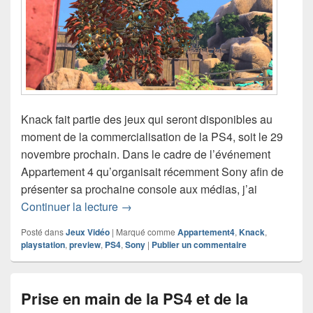
Knack fait partie des jeux qui seront disponibles au
moment de la commercialisation de la PS4, soit le 29
novembre prochain. Dans le cadre de l’événement
Appartement 4 qu’organisait récemment Sony afin de
présenter sa prochaine console aux médias, j’ai
Preview de Knack sur PS4
Continuer la lecture
→
Posté dans
Jeux Vidéo
|
Marqué comme
Appartement4
,
Knack
,
playstation
,
preview
,
PS4
,
Sony
|
Publier un commentaire
Prise en main de la PS4 et de la