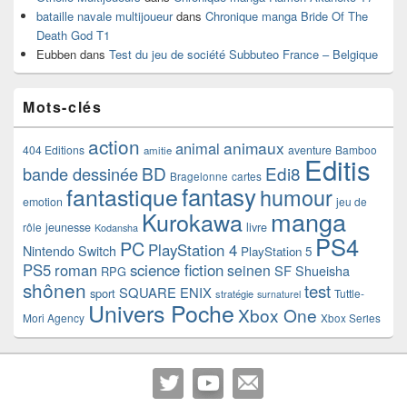
bataille navale multijoueur
dans
Chronique manga Bride Of The
Death God T1
Eubben
dans
Test du jeu de société Subbuteo France – Belgique
Mots-clés
action
animaux
animal
404 Editions
aventure
Bamboo
amitie
Editis
BD
Edi8
bande dessinée
Bragelonne
cartes
fantasy
fantastique
humour
emotion
jeu de
manga
Kurokawa
rôle
jeunesse
livre
Kodansha
PS4
PC
PlayStation 4
Nintendo Switch
PlayStation 5
PS5
roman
science fiction
seinen
SF
Shueisha
RPG
shônen
test
SQUARE ENIX
sport
Tuttle-
stratégie
surnaturel
Univers Poche
Xbox One
Mori Agency
Xbox Series