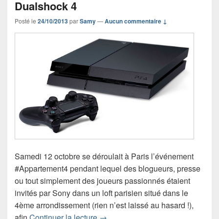
Dualshock 4
Posté le
24/10/2013
par
Samy
—
Aucun commentaire ↓
Samedi 12 octobre se déroulait à Paris l’événement
#Appartement4 pendant lequel des blogueurs, presse
ou tout simplement des joueurs passionnés étaient
invités par Sony dans un loft parisien situé dans le
4ème arrondissement (rien n’est laissé au hasard !),
Prise en main de la PS4 et de la 
afin
Continuer la lecture
→