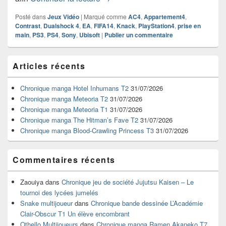
Posté dans
Jeux Vidéo
|
Marqué comme
AC4
,
Appartement4
,
Contrast
,
Dualshock 4
,
EA
,
FIFA14
,
Knack
,
PlayStation4
,
prise en
main
,
PS3
,
PS4
,
Sony
,
Ubisoft
|
Publier un commentaire
Zone
Articles récents
principale
de
widget
Chronique manga Hotel Inhumans T2
31/07/2026
pour
Chronique manga Meteoria T2
31/07/2026
la
Chronique manga Meteoria T1
31/07/2026
barre
Chronique manga The Hitman’s Fave T2
31/07/2026
latérale
Chronique manga Blood-Crawling Princess T3
31/07/2026
Commentaires récents
Zaouiya
dans
Chronique jeu de société Jujutsu Kaisen – Le
tournoi des lycées jumelés
Snake multijoueur
dans
Chronique bande dessinée L’Académie
Clair-Obscur T1 Un élève encombrant
Othello Multijoueurs
dans
Chronique manga Ramen Akaneko T7