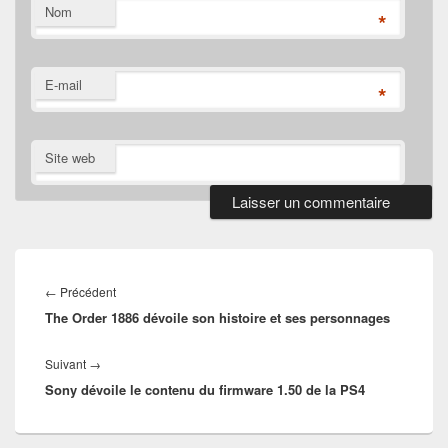
Nom
*
E-mail
*
Site web
Navigation
de
Article
←
Précédent
l’article
The Order 1886 dévoile son histoire et ses personnages
précédent :
Article
Suivant
→
Sony dévoile le contenu du firmware 1.50 de la PS4
suivant :