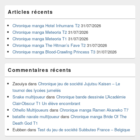
Zone
Articles récents
principale
de
widget
Chronique manga Hotel Inhumans T2
31/07/2026
pour
Chronique manga Meteoria T2
31/07/2026
la
Chronique manga Meteoria T1
31/07/2026
barre
Chronique manga The Hitman’s Fave T2
31/07/2026
latérale
Chronique manga Blood-Crawling Princess T3
31/07/2026
Commentaires récents
Zaouiya
dans
Chronique jeu de société Jujutsu Kaisen – Le
tournoi des lycées jumelés
Snake multijoueur
dans
Chronique bande dessinée L’Académie
Clair-Obscur T1 Un élève encombrant
Othello Multijoueurs
dans
Chronique manga Ramen Akaneko T7
bataille navale multijoueur
dans
Chronique manga Bride Of The
Death God T1
Eubben
dans
Test du jeu de société Subbuteo France – Belgique