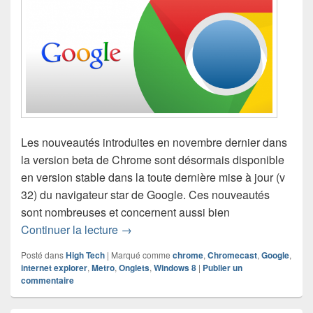
Les nouveautés introduites en novembre dernier dans
la version beta de Chrome sont désormais disponible
en version stable dans la toute dernière mise à jour (v
32) du navigateur star de Google. Ces nouveautés
sont nombreuses et concernent aussi bien
Les nouveautés de Google Chrome 32
Continuer la lecture
→
Posté dans
High Tech
|
Marqué comme
chrome
,
Chromecast
,
Google
,
internet explorer
,
Metro
,
Onglets
,
Windows 8
|
Publier un
commentaire