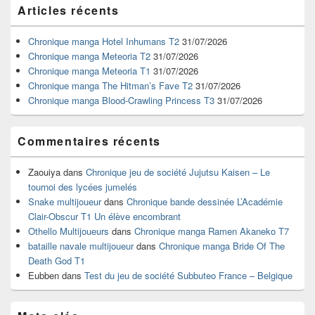
Zone
Articles récents
principale
de
widget
Chronique manga Hotel Inhumans T2
31/07/2026
pour
Chronique manga Meteoria T2
31/07/2026
la
Chronique manga Meteoria T1
31/07/2026
barre
Chronique manga The Hitman’s Fave T2
31/07/2026
latérale
Chronique manga Blood-Crawling Princess T3
31/07/2026
Commentaires récents
Zaouiya
dans
Chronique jeu de société Jujutsu Kaisen – Le
tournoi des lycées jumelés
Snake multijoueur
dans
Chronique bande dessinée L’Académie
Clair-Obscur T1 Un élève encombrant
Othello Multijoueurs
dans
Chronique manga Ramen Akaneko T7
bataille navale multijoueur
dans
Chronique manga Bride Of The
Death God T1
Eubben
dans
Test du jeu de société Subbuteo France – Belgique