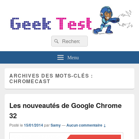
GeekTest
Recherche :
Blog jeux-vidéo et high-tech
Rechercher
Menu
ARCHIVES DES MOTS-CLÉS :
CHROMECAST
Les nouveautés de Google Chrome
32
Posté le
15/01/2014
par
Samy
—
Aucun commentaire ↓