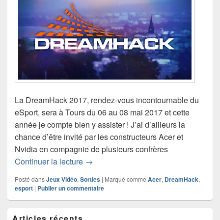
La DreamHack 2017, rendez-vous incontournable du
eSport, sera à Tours du 06 au 08 mai 2017 et cette
année je compte bien y assister ! J’ai d’ailleurs la
chance d’être invité par les constructeurs Acer et
Nvidia en compagnie de plusieurs confrères
En route vers la DreamHack 2017 avec
Continuer la lecture
→
Posté dans
Jeux Vidéo
,
Sorties
|
Marqué comme
Acer
,
DreamHack
,
esport
|
Publier un commentaire
Zone
Articles récents