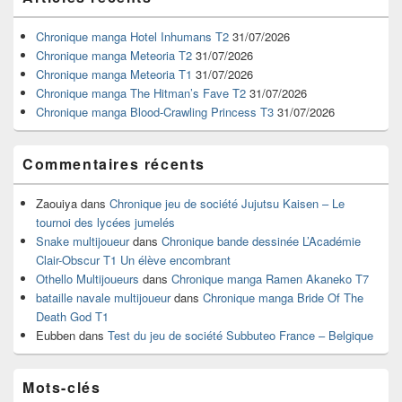
principale
de
widget
Chronique manga Hotel Inhumans T2
31/07/2026
pour
Chronique manga Meteoria T2
31/07/2026
la
Chronique manga Meteoria T1
31/07/2026
barre
Chronique manga The Hitman’s Fave T2
31/07/2026
latérale
Chronique manga Blood-Crawling Princess T3
31/07/2026
Commentaires récents
Zaouiya
dans
Chronique jeu de société Jujutsu Kaisen – Le
tournoi des lycées jumelés
Snake multijoueur
dans
Chronique bande dessinée L’Académie
Clair-Obscur T1 Un élève encombrant
Othello Multijoueurs
dans
Chronique manga Ramen Akaneko T7
bataille navale multijoueur
dans
Chronique manga Bride Of The
Death God T1
Eubben
dans
Test du jeu de société Subbuteo France – Belgique
Mots-clés