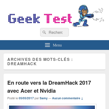
GeekTest
Recherche :
Blog jeux-vidéo et high-tech
Rechercher
Menu
ARCHIVES DES MOTS-CLÉS :
DREAMHACK
En route vers la DreamHack 2017
avec Acer et Nvidia
Posté le
05/05/2017
par
Samy
—
Aucun commentaire ↓