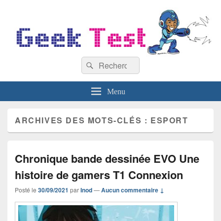
GeekTest
Recherche :
Blog jeux-vidéo et high-tech
Rechercher
Menu
ARCHIVES DES MOTS-CLÉS :
ESPORT
Chronique bande dessinée EVO Une
histoire de gamers T1 Connexion
Posté le
30/09/2021
par
Inod
—
Aucun commentaire ↓