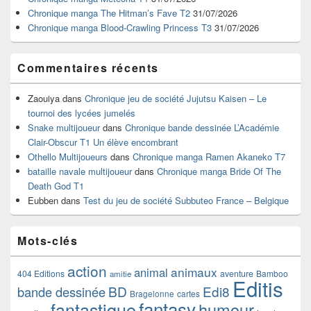
barre
Chronique manga The Hitman’s Fave T2
31/07/2026
latérale
Chronique manga Blood-Crawling Princess T3
31/07/2026
Commentaires récents
Zaouiya
dans
Chronique jeu de société Jujutsu Kaisen – Le
tournoi des lycées jumelés
Snake multijoueur
dans
Chronique bande dessinée L’Académie
Clair-Obscur T1 Un élève encombrant
Othello Multijoueurs
dans
Chronique manga Ramen Akaneko T7
bataille navale multijoueur
dans
Chronique manga Bride Of The
Death God T1
Eubben
dans
Test du jeu de société Subbuteo France – Belgique
Mots-clés
action
animaux
animal
404 Editions
aventure
Bamboo
amitie
Editis
BD
Edi8
bande dessinée
Bragelonne
cartes
fantasy
fantastique
humour