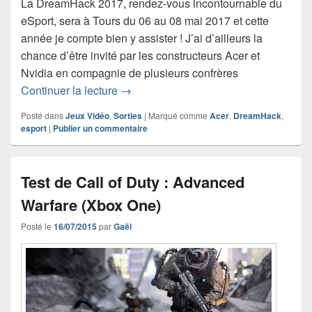
La DreamHack 2017, rendez-vous incontournable du
eSport, sera à Tours du 06 au 08 mai 2017 et cette
année je compte bien y assister ! J’ai d’ailleurs la
chance d’être invité par les constructeurs Acer et
Nvidia en compagnie de plusieurs confrères
En route vers la DreamHack 2017 avec
Continuer la lecture
→
Posté dans
Jeux Vidéo
,
Sorties
|
Marqué comme
Acer
,
DreamHack
,
esport
|
Publier un commentaire
Test de Call of Duty : Advanced
Warfare (Xbox One)
Posté le
16/07/2015
par
Gaël