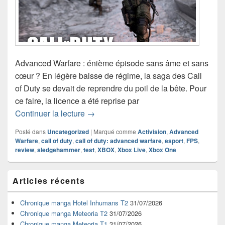
Advanced Warfare : énième épisode sans âme et sans
cœur ? En légère baisse de régime, la saga des Call
of Duty se devait de reprendre du poil de la bête. Pour
ce faire, la licence a été reprise par
Test de Call of Duty : Advanced Warfa
Continuer la lecture
→
Posté dans
Uncategorized
|
Marqué comme
Activision
,
Advanced
Warfare
,
call of duty
,
call of duty: advanced warfare
,
esport
,
FPS
,
review
,
sledgehammer
,
test
,
XBOX
,
Xbox Live
,
Xbox One
Zone
Articles récents
principale
de
widget
Chronique manga Hotel Inhumans T2
31/07/2026
pour
Chronique manga Meteoria T2
31/07/2026
la
Chronique manga Meteoria T1
31/07/2026