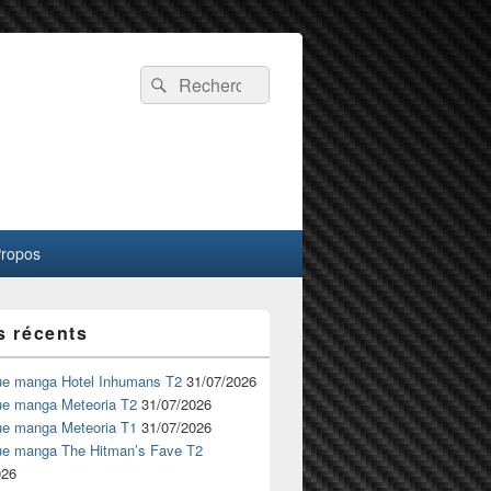
Recherche :
Rechercher
Propos
s récents
ue manga Hotel Inhumans T2
31/07/2026
ue manga Meteoria T2
31/07/2026
ue manga Meteoria T1
31/07/2026
ue manga The Hitman’s Fave T2
026