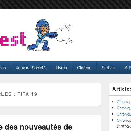
ech
Jeux de Société
Livres
Cinéma
Sorties
A 
Zone
Article
principale
CLÉS :
FIFA 19
de
widget
Chroniq
pour
Chroniq
la
Chroniq
barre
Chroniq
latérale
se des nouveautés de
31/07/2