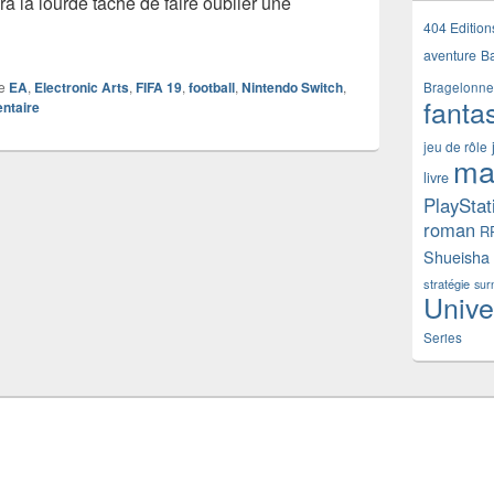
ra la lourde tâche de faire oublier une
 synthèse des nouveautés de gameplay
404 Edition
aventure
B
e
EA
,
Electronic Arts
,
FIFA 19
,
football
,
Nintendo Switch
,
Bragelonne
fanta
ntaire
jeu de rôle
ma
livre
PlayStat
roman
R
Shueisha
stratégie
sur
Unive
Series