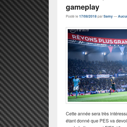
gameplay
Posté le
17/08/2018
par
Samy
—
Aucu
Cette année sera très intéress
étant donné que PES va devoir