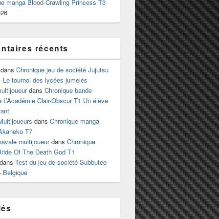
ue manga Blood-Crawling Princess T3
026
taires récents
dans
Chronique jeu de société Jujutsu
 Le tournoi des lycées jumelés
ltijoueur
dans
Chronique bande
e L’Académie Clair-Obscur T1 Un élève
ant
Multijoueurs
dans
Chronique manga
Akaneko T7
 navale multijoueur
dans
Chronique
ride Of The Death God T1
dans
Test du jeu de société Subbuteo
– Belgique
lés