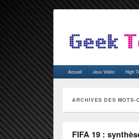
GeekTest
Blog jeux-vidéo et high-tech
Menu
Accueil
Jeux Vidéo
High T
principal
ARCHIVES DES MOTS-
FIFA 19 : synthè