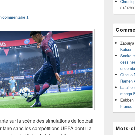
Chroniq
31/07/2
n commentaire ↓
Commen
Zaouiya
Kaisen –
Snake mu
dessiné
encombr
Othello 
Ramen 
bataille
manga B
Eubben
France 
ante sur la scène des simulations de football
Mots-c
 faire sans les compétitions UEFA dont il a