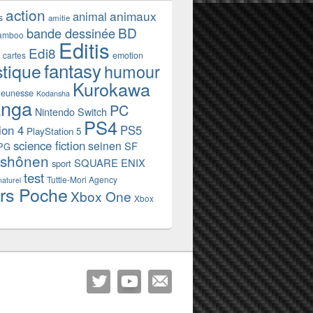
action
animaux
animal
s
amitie
BD
bande dessinée
amboo
Editis
Edi8
emotion
cartes
fantasy
stique
humour
Kurokawa
jeunesse
Kodansha
nga
PC
Nintendo Switch
PS4
ion 4
PS5
PlayStation 5
science fiction
seinen
SF
PG
shônen
SQUARE ENIX
sport
test
Tuttle-Mori Agency
naturel
rs Poche
Xbox One
Xbox