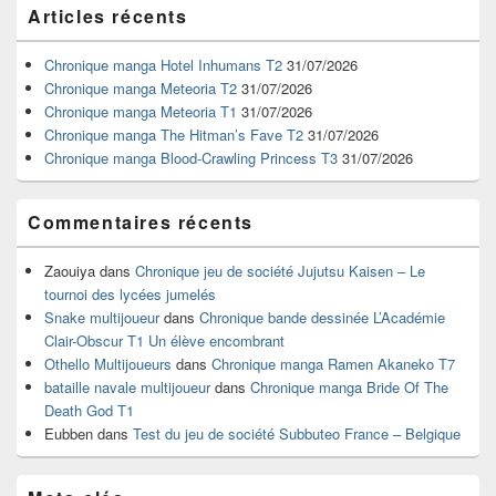
Zone
Articles récents
principale
de
widget
Chronique manga Hotel Inhumans T2
31/07/2026
pour
Chronique manga Meteoria T2
31/07/2026
la
Chronique manga Meteoria T1
31/07/2026
barre
Chronique manga The Hitman’s Fave T2
31/07/2026
latérale
Chronique manga Blood-Crawling Princess T3
31/07/2026
Commentaires récents
Zaouiya
dans
Chronique jeu de société Jujutsu Kaisen – Le
tournoi des lycées jumelés
Snake multijoueur
dans
Chronique bande dessinée L’Académie
Clair-Obscur T1 Un élève encombrant
Othello Multijoueurs
dans
Chronique manga Ramen Akaneko T7
bataille navale multijoueur
dans
Chronique manga Bride Of The
Death God T1
Eubben
dans
Test du jeu de société Subbuteo France – Belgique