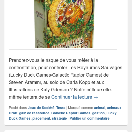
Prendrez-vous le risque de vous mêler à la
confrontation, pour contrôler Les Royaumes Sauvages
(Lucky Duck Games/Galactic Raptor Games) de
Steven Aramini, au solo de Carla Kopp et aux
illustrations de Katy Grierson ? Notre critique elle-
Chronique jeu de
même tentera de se
Continuer la lecture
→
Posté dans
Jeux de Société
,
Tests
|
Marqué comme
animal
,
animaux
,
Draft
,
gain de ressource
,
Galactic Raptor Games
,
gestion
,
Lucky
Duck Games
,
placement
,
stratégie
|
Publier un commentaire