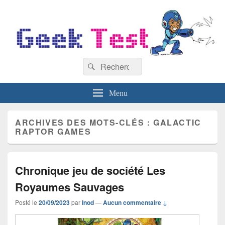
GeekTest
Recherche :
Blog jeux-vidéo et high-tech
Rechercher
Menu
ARCHIVES DES MOTS-CLÉS :
GALACTIC
RAPTOR GAMES
Chronique jeu de société Les
Royaumes Sauvages
Posté le
20/09/2023
par
Inod
—
Aucun commentaire ↓