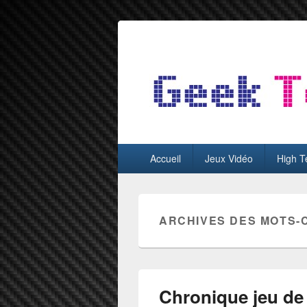
GeekTest
Blog jeux-vidéo et high-tech
Menu
Accueil
Jeux Vidéo
High T
principal
ARCHIVES DES MOTS-
Chronique jeu de 