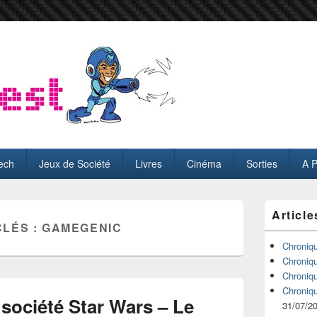
ech
Jeux de Société
Livres
Cinéma
Sorties
A 
Zone
Article
principale
CLÉS :
GAMEGENIC
de
widget
Chroniq
pour
Chroniq
la
Chroniq
barre
Chroniq
latérale
société Star Wars – Le
31/07/2