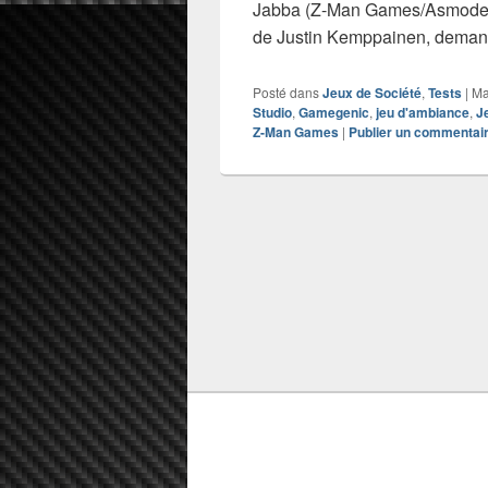
Jabba (Z-Man Games/Asmodee, 
de Justin Kemppainen, demand
Posté dans
Jeux de Société
,
Tests
|
Ma
Studio
,
Gamegenic
,
jeu d'ambiance
,
J
Z-Man Games
|
Publier un commentai