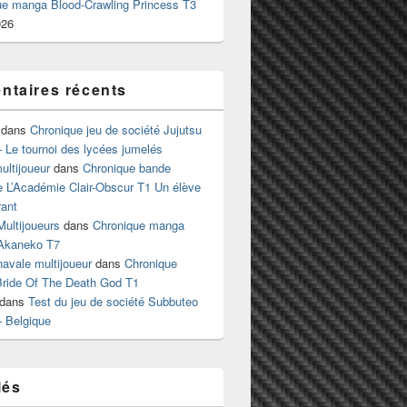
ue manga Blood-Crawling Princess T3
026
taires récents
dans
Chronique jeu de société Jujutsu
 Le tournoi des lycées jumelés
ltijoueur
dans
Chronique bande
e L’Académie Clair-Obscur T1 Un élève
ant
Multijoueurs
dans
Chronique manga
Akaneko T7
 navale multijoueur
dans
Chronique
ride Of The Death God T1
dans
Test du jeu de société Subbuteo
– Belgique
lés