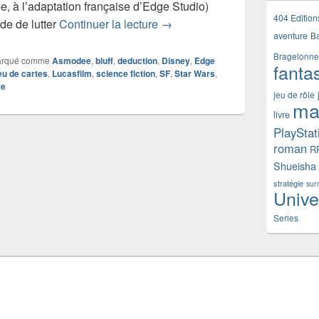
à l’adaptation française d’Edge Studio)
404 Edition
Chronique jeu de société Star 
e de lutter
Continuer la lecture
→
aventure
B
Bragelonne
rqué comme
Asmodee
,
bluff
,
deduction
,
Disney
,
Edge
fanta
eu de cartes
,
Lucasfilm
,
science fiction
,
SF
,
Star Wars
,
re
jeu de rôle
ma
livre
PlayStat
roman
R
Shueisha
stratégie
sur
Unive
Series