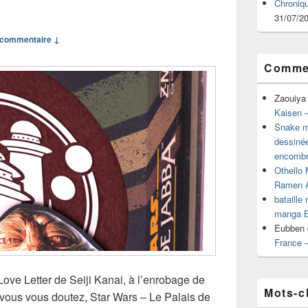
Chroniq
31/07/2
commentaire ↓
Commen
Zaouiya
Kaisen –
Snake mu
dessiné
encombr
Othello 
Ramen 
bataille
manga B
Eubben
France 
Love Letter de Seiji Kanai, à l’enrobage de
Mots-c
 vous vous doutez, Star Wars – Le Palais de