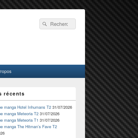
Recherche :
Rechercher
Propos
s récents
ue manga Hotel Inhumans T2
31/07/2026
ue manga Meteoria T2
31/07/2026
ue manga Meteoria T1
31/07/2026
ue manga The Hitman’s Fave T2
026