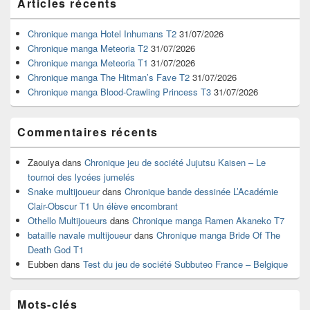
Articles récents
principale
de
widget
Chronique manga Hotel Inhumans T2
31/07/2026
pour
Chronique manga Meteoria T2
31/07/2026
la
Chronique manga Meteoria T1
31/07/2026
barre
Chronique manga The Hitman’s Fave T2
31/07/2026
latérale
Chronique manga Blood-Crawling Princess T3
31/07/2026
Commentaires récents
Zaouiya
dans
Chronique jeu de société Jujutsu Kaisen – Le
tournoi des lycées jumelés
Snake multijoueur
dans
Chronique bande dessinée L’Académie
Clair-Obscur T1 Un élève encombrant
Othello Multijoueurs
dans
Chronique manga Ramen Akaneko T7
bataille navale multijoueur
dans
Chronique manga Bride Of The
Death God T1
Eubben
dans
Test du jeu de société Subbuteo France – Belgique
Mots-clés