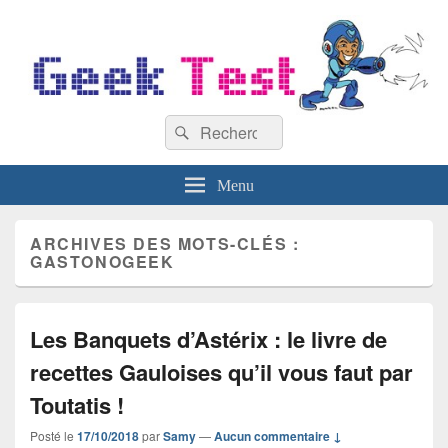
GeekTest
Recherche :
Blog jeux-vidéo et high-tech
Rechercher
Menu
ARCHIVES DES MOTS-CLÉS :
GASTONOGEEK
Les Banquets d’Astérix : le livre de
recettes Gauloises qu’il vous faut par
Toutatis !
Posté le
17/10/2018
par
Samy
—
Aucun commentaire ↓