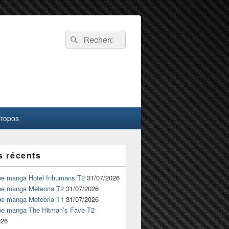
Recherche :
Rechercher
Propos
s récents
ue manga Hotel Inhumans T2
31/07/2026
ue manga Meteoria T2
31/07/2026
ue manga Meteoria T1
31/07/2026
ue manga The Hitman’s Fave T2
026