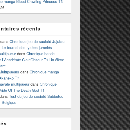
ue manga Blood-Crawling Princess T3
026
taires récents
dans
Chronique jeu de société Jujutsu
 Le tournoi des lycées jumelés
ltijoueur
dans
Chronique bande
e L’Académie Clair-Obscur T1 Un élève
ant
Multijoueurs
dans
Chronique manga
Akaneko T7
 navale multijoueur
dans
Chronique
ride Of The Death God T1
dans
Test du jeu de société Subbuteo
– Belgique
lés