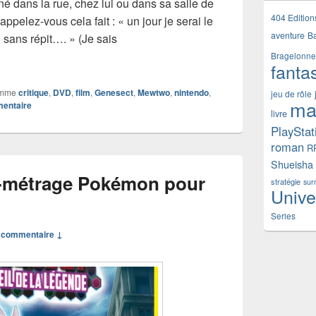
é dans la rue, chez lui ou dans sa salle de
404 Edition
pelez-vous cela fait : « un jour je serai le
aventure
B
i sans répit…. » (Je sais
e Pokémon le film : Genesect, l’éveil de la légende (no spoil)
Bragelonne
fanta
omme
critique
,
DVD
,
film
,
Genesect
,
Mewtwo
,
nintendo
,
jeu de rôle
ma
mentaire
livre
PlayStat
roman
R
Shueisha
-métrage Pokémon pour
stratégie
sur
Unive
Series
 commentaire ↓