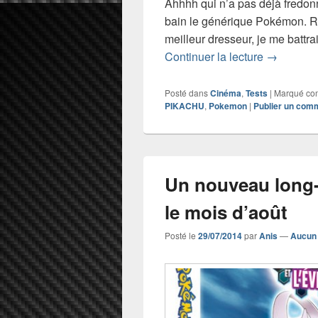
Ahhhh qui n’a pas déjà fredonn
bain le générique Pokémon. Rap
meilleur dresseur, je me battra
Critique d
Continuer la lecture
→
Posté dans
Cinéma
,
Tests
|
Marqué c
PIKACHU
,
Pokemon
|
Publier un com
Un nouveau long
le mois d’août
Posté le
29/07/2014
par
Anis
—
Aucun