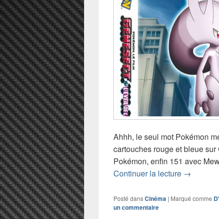
Ahhh, le seul mot Pokémon me
cartouches rouge et bleue su
Pokémon, enfin 151 avec Mew. 
Un nouvea
Continuer la lecture
→
Posté dans
Cinéma
|
Marqué comme
D
un commentaire