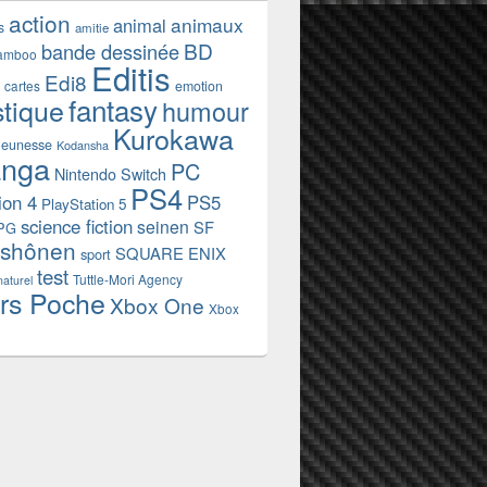
action
animaux
animal
s
amitie
BD
bande dessinée
amboo
Editis
Edi8
emotion
cartes
fantasy
stique
humour
Kurokawa
jeunesse
Kodansha
nga
PC
Nintendo Switch
PS4
ion 4
PS5
PlayStation 5
science fiction
seinen
SF
PG
shônen
SQUARE ENIX
sport
test
Tuttle-Mori Agency
naturel
rs Poche
Xbox One
Xbox