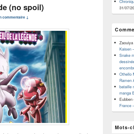
Chroniq
de (no spoil)
31/07/2
n commentaire ↓
Commen
Zaouiya
Kaisen –
Snake mu
dessiné
encombr
Othello 
Ramen 
bataille
manga B
Eubben
France 
Mots-c