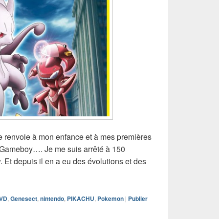
 renvoie à mon enfance et à mes premières
r Gameboy…. Je me suis arrêté à 150
Et depuis il en a eu des évolutions et des
u long-métrage Pokémon pour le mois d’août
VD
,
Genesect
,
nintendo
,
PIKACHU
,
Pokemon
|
Publier