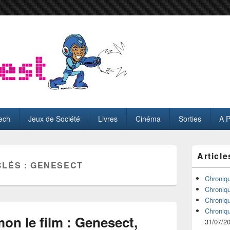
ech
Jeux de Société
Livres
Cinéma
Sorties
A 
Zone
Article
principale
CLÉS :
GENESECT
de
widget
Chroniq
pour
Chroniq
la
Chroniq
barre
Chroniq
latérale
on le film : Genesect,
31/07/2