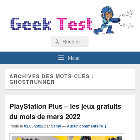
GeekTest
Recherche :
Blog jeux-vidéo et high-tech
Rechercher
Menu
ARCHIVES DES MOTS-CLÉS :
GHOSTRUNNER
PlayStation Plus – les jeux gratuits
du mois de mars 2022
Posté le
02/03/2022
par
Samy
—
Aucun commentaire ↓