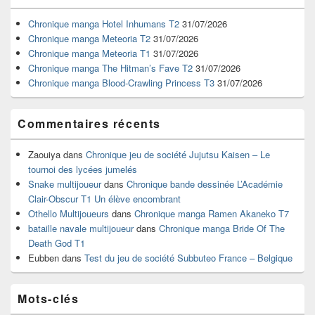
de
widget
Chronique manga Hotel Inhumans T2
31/07/2026
pour
Chronique manga Meteoria T2
31/07/2026
la
Chronique manga Meteoria T1
31/07/2026
barre
Chronique manga The Hitman’s Fave T2
31/07/2026
latérale
Chronique manga Blood-Crawling Princess T3
31/07/2026
Commentaires récents
Zaouiya
dans
Chronique jeu de société Jujutsu Kaisen – Le
tournoi des lycées jumelés
Snake multijoueur
dans
Chronique bande dessinée L’Académie
Clair-Obscur T1 Un élève encombrant
Othello Multijoueurs
dans
Chronique manga Ramen Akaneko T7
bataille navale multijoueur
dans
Chronique manga Bride Of The
Death God T1
Eubben
dans
Test du jeu de société Subbuteo France – Belgique
Mots-clés