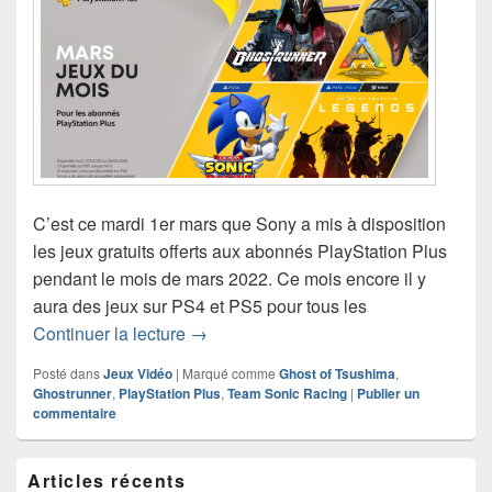
C’est ce mardi 1er mars que Sony a mis à disposition
les jeux gratuits offerts aux abonnés PlayStation Plus
pendant le mois de mars 2022. Ce mois encore il y
aura des jeux sur PS4 et PS5 pour tous les
PlayStation Plus – les jeux gratuits d
Continuer la lecture
→
Posté dans
Jeux Vidéo
|
Marqué comme
Ghost of Tsushima
,
Ghostrunner
,
PlayStation Plus
,
Team Sonic Racing
|
Publier un
commentaire
Zone
Articles récents
principale