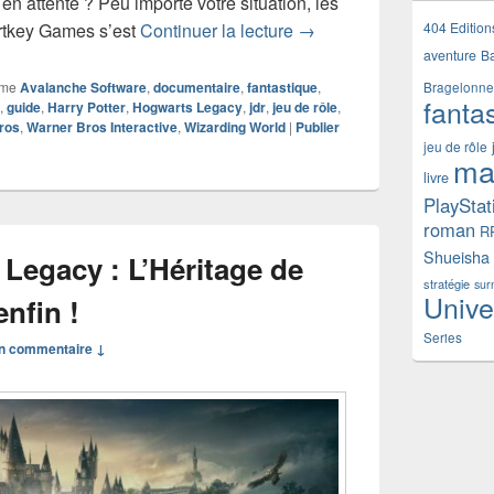
en attente ? Peu importe votre situation, les
Chronique livre Hogwarts 
404 Edition
ortkey Games s’est
Continuer la lecture
→
aventure
B
mme
Avalanche Software
,
documentaire
,
fantastique
,
Bragelonne
fanta
,
guide
,
Harry Potter
,
Hogwarts Legacy
,
jdr
,
jeu de rôle
,
ros
,
Warner Bros Interactive
,
Wizarding World
|
Publier
jeu de rôle
ma
livre
PlayStat
roman
R
Shueisha
Legacy : L’Héritage de
stratégie
sur
Unive
enfin !
Series
n commentaire ↓