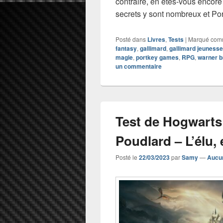
contraire, en êtes-vous encore 
secrets y sont nombreux et P
Posté dans
Livres
,
Tests
|
Marqué co
fantasy
,
gallimard
,
gallimard jeunesse
magie
,
portkey games
,
RPG
,
warner b
un commentaire
Test de Hogwarts 
Poudlard – L’élu, 
Posté le
22/03/2023
par
Samy
—
Aucu