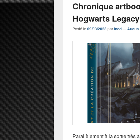
Chronique artbook
Hogwarts Legacy 
Posté le
09/03/2023
par
Inod
—
Aucun 
Parallèlement à la sortie très