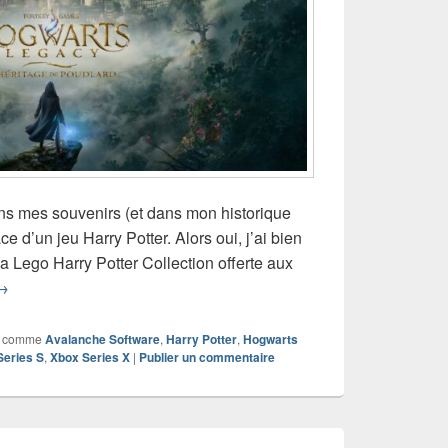
ans mes souvenirs (et dans mon historique
e d’un jeu Harry Potter. Alors oui, j’ai bien
a Lego Harry Potter Collection offerte aux
est de Hogwarts Legacy : L’Héritage de Poudlard – L’élu, enfin !
→
 comme
Avalanche Software
,
Harry Potter
,
Hogwarts
Series S
,
Xbox Series X
|
Publier un commentaire