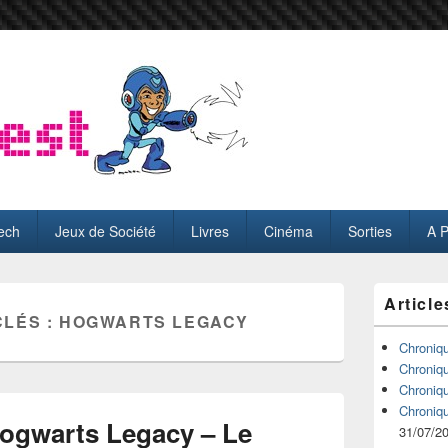
ech
Jeux de Société
Livres
Cinéma
Sorties
A 
Zone
Article
principale
CLÉS :
HOGWARTS LEGACY
de
widget
Chroniq
pour
Chroniq
la
Chroniq
barre
Chroniq
latérale
Hogwarts Legacy – Le
31/07/2