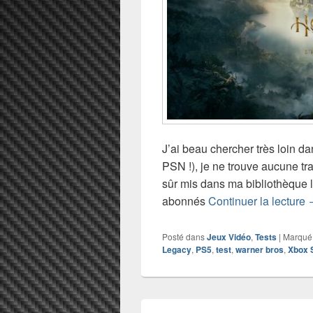
J’ai beau chercher très loin d
PSN !), je ne trouve aucune trac
sûr mis dans ma bibliothèque l
T
abonnés
Continuer la lecture
Posté dans
Jeux Vidéo
,
Tests
|
Marqué
Legacy
,
PS5
,
test
,
warner bros
,
Xbox 