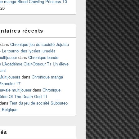
ue manga Blood-Crawling Princess T3
026
taires récents
dans
Chronique jeu de société Jujutsu
 Le tournoi des lycées jumelés
ltijoueur
dans
Chronique bande
e L’Académie Clair-Obscur T1 Un élève
ant
Multijoueurs
dans
Chronique manga
Akaneko T7
 navale multijoueur
dans
Chronique
ride Of The Death God T1
dans
Test du jeu de société Subbuteo
– Belgique
lés