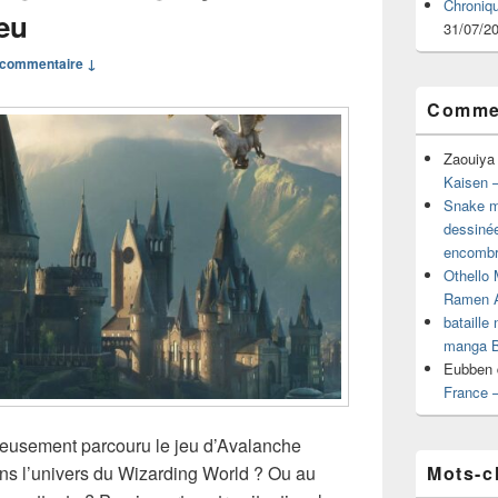
Chroniq
jeu
31/07/2
commentaire ↓
Commen
Zaouiya
Kaisen –
Snake mu
dessiné
encombr
Othello 
Ramen 
bataille
manga B
Eubben
France 
ueusement parcouru le jeu d’Avalanche
Mots-c
dans l’univers du Wizarding World ? Ou au