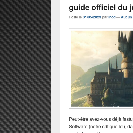
guide officiel du 
Posté le
31/05/2023
par
Inod
—
Aucun 
Peut-être avez-vous déjà fast
Software (notre critique ici), 