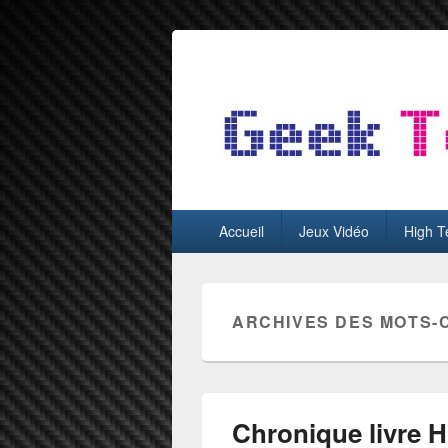
GeekTest
Blog jeux-vidéo et high-tech
Menu
Accueil
Jeux Vidéo
High T
principal
ARCHIVES DES MOTS-
Chronique livre 