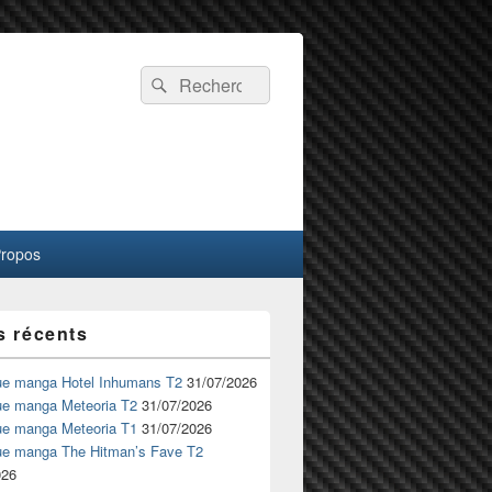
Recherche :
Rechercher
Propos
s récents
ue manga Hotel Inhumans T2
31/07/2026
ue manga Meteoria T2
31/07/2026
ue manga Meteoria T1
31/07/2026
ue manga The Hitman’s Fave T2
026