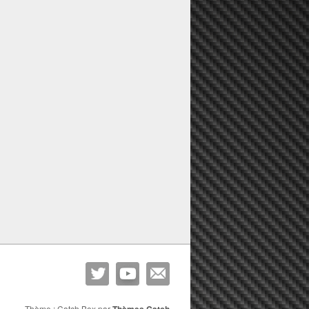
Thème : Catch Box par
Thèmes Catch