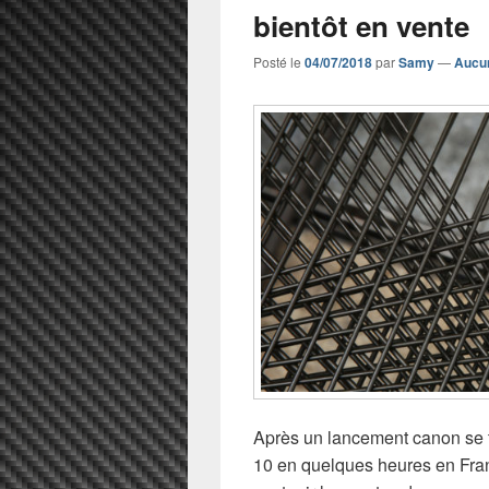
bientôt en vente
Posté le
04/07/2018
par
Samy
—
Aucu
Après un lancement canon se t
10 en quelques heures en Fra