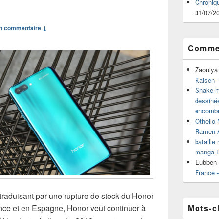
Chroniq
31/07/2
n commentaire ↓
Commen
Zaouiya
Kaisen –
Snake mu
dessiné
encombr
Othello 
Ramen 
bataille
manga B
Eubben
France 
raduisant par une rupture de stock du Honor
Mots-c
nce et en Espagne, Honor veut continuer à