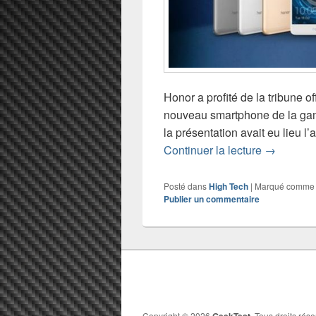
Honor a profité de la tribune 
nouveau smartphone de la gam
la présentation avait eu lieu 
CES 2017 
Continuer la lecture
→
Posté dans
High Tech
|
Marqué comme
Publier un commentaire
Copyright © 2026
GeekTest
. Tous droits rése