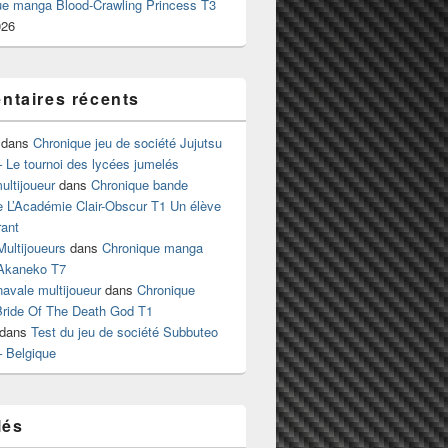
ue manga Blood-Crawling Princess T3
026
taires récents
dans
Chronique jeu de société Jujutsu
 Le tournoi des lycées jumelés
ltijoueur
dans
Chronique bande
e L’Académie Clair-Obscur T1 Un élève
ant
Multijoueurs
dans
Chronique manga
Akaneko T7
 navale multijoueur
dans
Chronique
ride Of The Death God T1
dans
Test du jeu de société Subbuteo
– Belgique
lés