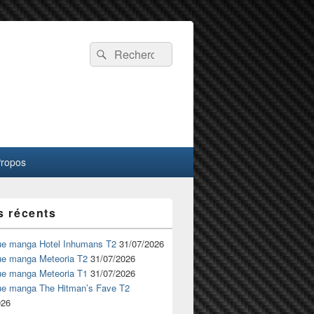
Recherche :
Rechercher
Propos
s récents
ue manga Hotel Inhumans T2
31/07/2026
ue manga Meteoria T2
31/07/2026
ue manga Meteoria T1
31/07/2026
ue manga The Hitman’s Fave T2
026