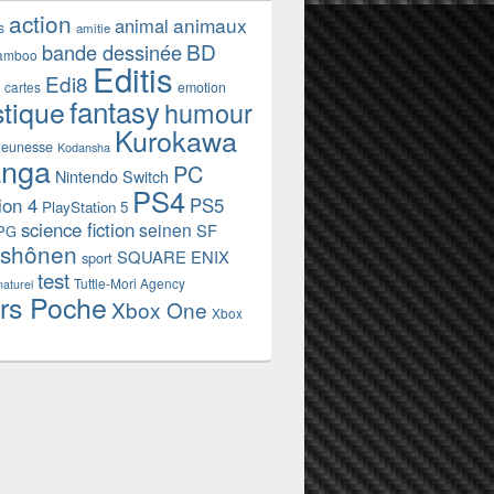
action
animaux
animal
s
amitie
BD
bande dessinée
amboo
Editis
Edi8
emotion
cartes
fantasy
stique
humour
Kurokawa
jeunesse
Kodansha
nga
PC
Nintendo Switch
PS4
ion 4
PS5
PlayStation 5
science fiction
seinen
SF
PG
shônen
SQUARE ENIX
sport
test
Tuttle-Mori Agency
naturel
rs Poche
Xbox One
Xbox