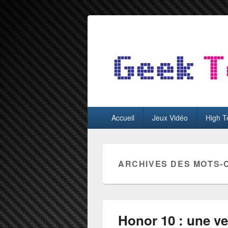
GeekTest
Blog jeux-vidéo et high-tech
Menu
Accueil
Jeux Vidéo
High T
principal
ARCHIVES DES MOTS-
Honor 10 : une v