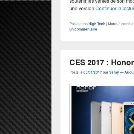
soutenir les ventes de son mo
une version
Continuer la lectu
Posté dans
High Tech
|
Marqué comme
un commentaire
CES 2017 : Honor
Posté le
05/01/2017
par
Samy
—
Aucu