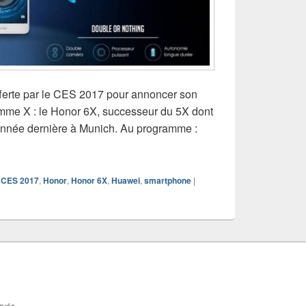
offerte par le CES 2017 pour annoncer son
me X : le Honor 6X, successeur du 5X dont
l’année dernière à Munich. Au programme :
: Honor annonce le Honor 6X
CES 2017
,
Honor
,
Honor 6X
,
Huawei
,
smartphone
|
rvés.