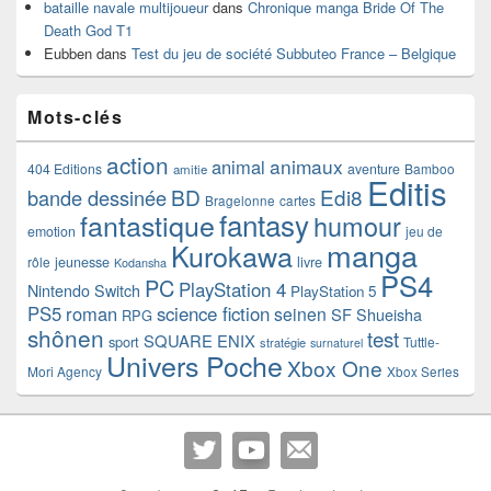
bataille navale multijoueur
dans
Chronique manga Bride Of The
Death God T1
Eubben
dans
Test du jeu de société Subbuteo France – Belgique
Mots-clés
action
animaux
animal
404 Editions
aventure
Bamboo
amitie
Editis
BD
Edi8
bande dessinée
Bragelonne
cartes
fantasy
fantastique
humour
emotion
jeu de
manga
Kurokawa
rôle
jeunesse
livre
Kodansha
PS4
PC
PlayStation 4
Nintendo Switch
PlayStation 5
PS5
roman
science fiction
seinen
SF
Shueisha
RPG
shônen
test
SQUARE ENIX
sport
Tuttle-
stratégie
surnaturel
Univers Poche
Xbox One
Mori Agency
Xbox Series