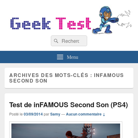
GeekTest
Recherche :
Blog jeux-vidéo et high-tech
Rechercher
Menu
ARCHIVES DES MOTS-CLÉS :
INFAMOUS
SECOND SON
Test de inFAMOUS Second Son (PS4)
Posté le
03/09/2014
par
Samy
—
Aucun commentaire ↓