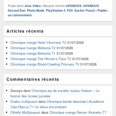
Posté dans
Jeux Vidéo
|
Marqué comme
inFAMOUS
,
inFAMOUS
Second Son
,
Photo Mode
,
PlayStation 4
,
PS4
,
Sucker Punch
|
Publier
un commentaire
Zone
Articles récents
principale
de
widget
Chronique manga Hotel Inhumans T2
31/07/2026
pour
Chronique manga Meteoria T2
31/07/2026
la
Chronique manga Meteoria T1
31/07/2026
barre
Chronique manga The Hitman’s Fave T2
31/07/2026
latérale
Chronique manga Blood-Crawling Princess T3
31/07/2026
Commentaires récents
Zaouiya
dans
Chronique jeu de société Jujutsu Kaisen – Le
tournoi des lycées jumelés
Snake multijoueur
dans
Chronique bande dessinée L’Académie
Clair-Obscur T1 Un élève encombrant
Othello Multijoueurs
dans
Chronique manga Ramen Akaneko T7