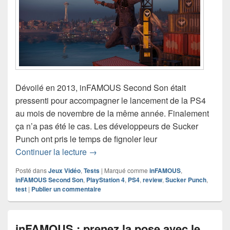
Dévoilé en 2013, inFAMOUS Second Son était
pressenti pour accompagner le lancement de la PS4
au mois de novembre de la même année. Finalement
ça n’a pas été le cas. Les développeurs de Sucker
Punch ont pris le temps de fignoler leur
Test de inFAMOUS Second Son (PS4)
Continuer la lecture
→
Posté dans
Jeux Vidéo
,
Tests
|
Marqué comme
inFAMOUS
,
inFAMOUS Second Son
,
PlayStation 4
,
PS4
,
review
,
Sucker Punch
,
test
|
Publier un commentaire
inFAMOUS : prenez la pose avec le