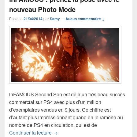
nouveau Photo Mode
Posté le
21/04/2014
par
Samy
—
Aucun commentaire ↓
inFAMOUS Second Son est déjà un très beau succès
commercial sur PS4 avec plus d’un million
d’exemplaires vendus en 9 jours. Ce chiffre est
d’autant plus impressionnant quand on le ramène au
nombre de PS4 en circulation, qui est de
inFAMOUS : prenez la pose avec le n
Continuer la lecture
→