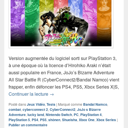
Version augmentée du logiciel sorti sur PlayStation 3,
à une époque où la licence d’Hirohiko Araki n’était
aussi populaire en France, JoJo’s Bizarre Adventure
All Star Battle R (CyberConnect2/Bandai Namco) vient
frapper, enfin défoncer les PS4, PS5, Xbox Series X|S,
Chronique jeu vidéo JoJo’s Bizarre Adv
Continuer la lecture
→
Posté dans
Jeux Vidéo
,
Tests
|
Marqué comme
Bandai Namco
,
combat
,
cyberconnect 2
,
CyberConnect2
,
JoJo s Bizarre
Adventure
,
lucky land
,
Nintendo Switch
,
PC
,
PlayStation 4
,
PlayStation 5
,
PS4
,
PS5
,
shônen
,
Shueisha
,
Xbox One
,
Xbox Series
|
Publier un commentaire