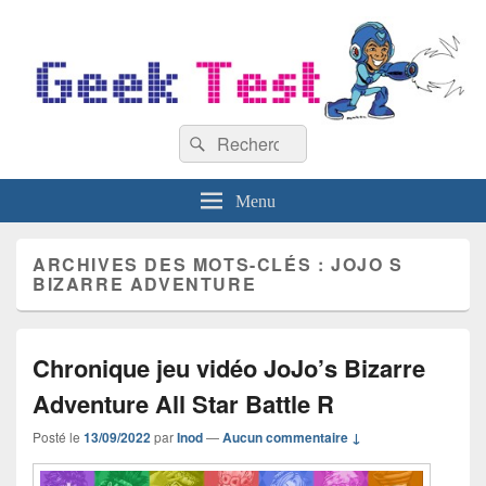
GeekTest
Recherche :
Blog jeux-vidéo et high-tech
Rechercher
Menu
ARCHIVES DES MOTS-CLÉS :
JOJO S
BIZARRE ADVENTURE
Chronique jeu vidéo JoJo’s Bizarre
Adventure All Star Battle R
Posté le
13/09/2022
par
Inod
—
Aucun commentaire ↓