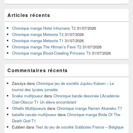
Zone
Articles récents
principale
de
widget
Chronique manga Hotel Inhumans T2
31/07/2026
pour
Chronique manga Meteoria T2
31/07/2026
la
Chronique manga Meteoria T1
31/07/2026
barre
Chronique manga The Hitman’s Fave T2
31/07/2026
latérale
Chronique manga Blood-Crawling Princess T3
31/07/2026
Commentaires récents
Zaouiya
dans
Chronique jeu de société Jujutsu Kaisen – Le
tournoi des lycées jumelés
Snake multijoueur
dans
Chronique bande dessinée L’Académie
Clair-Obscur T1 Un élève encombrant
Othello Multijoueurs
dans
Chronique manga Ramen Akaneko T7
bataille navale multijoueur
dans
Chronique manga Bride Of The
Death God T1
Eubben
dans
Test du jeu de société Subbuteo France – Belgique