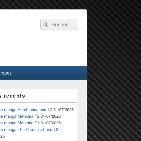
Recherche :
Rechercher
Propos
s récents
ue manga Hotel Inhumans T2
31/07/2026
ue manga Meteoria T2
31/07/2026
ue manga Meteoria T1
31/07/2026
ue manga The Hitman’s Fave T2
026