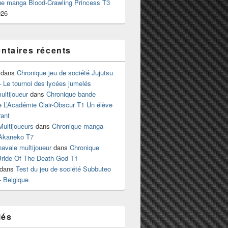
ue manga Blood-Crawling Princess T3
026
taires récents
dans
Chronique jeu de société Jujutsu
 Le tournoi des lycées jumelés
ltijoueur
dans
Chronique bande
e L’Académie Clair-Obscur T1 Un élève
ant
Multijoueurs
dans
Chronique manga
Akaneko T7
 navale multijoueur
dans
Chronique
ride Of The Death God T1
dans
Test du jeu de société Subbuteo
– Belgique
lés