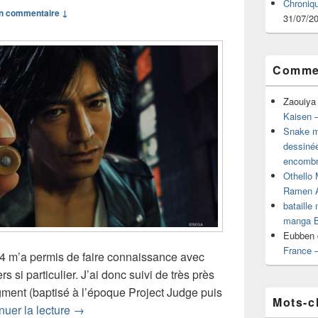
Chroniq
n commentaire ↓
31/07/2
Commen
Zaouiya
Kaisen –
Snake mu
dessiné
encombr
Othello 
Ramen 
bataille
manga B
Eubben
France 
4 m’a permis de faire connaissance avec
rs si particulier. J’ai donc suivi de très près
gment (baptisé à l’époque Project Judge puis
Mots-c
Test de Judgment (PS4)
nuer la lecture
→