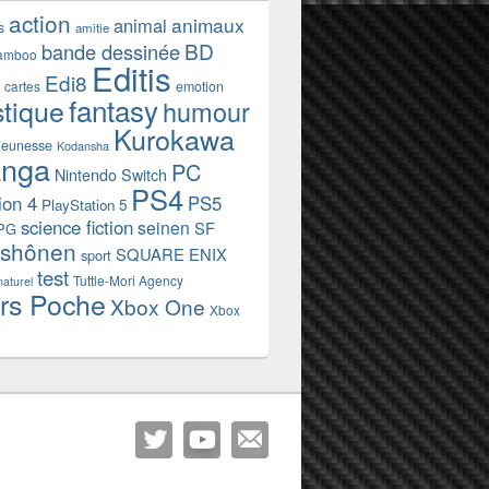
action
animaux
animal
s
amitie
BD
bande dessinée
amboo
Editis
Edi8
emotion
cartes
fantasy
stique
humour
Kurokawa
jeunesse
Kodansha
nga
PC
Nintendo Switch
PS4
ion 4
PS5
PlayStation 5
science fiction
seinen
SF
PG
shônen
SQUARE ENIX
sport
test
Tuttle-Mori Agency
naturel
rs Poche
Xbox One
Xbox