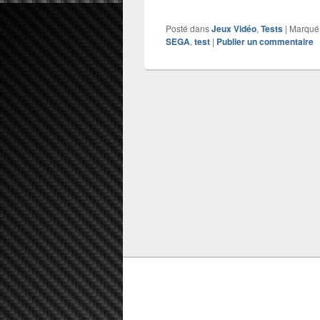
Posté dans
Jeux Vidéo
,
Tests
|
Marqué
SEGA
,
test
|
Publier un commentaire