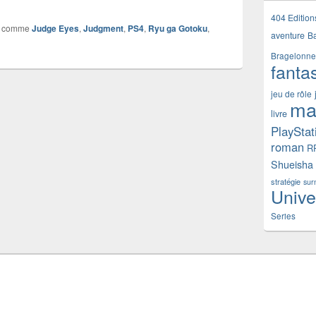
404 Edition
 comme
Judge Eyes
,
Judgment
,
PS4
,
Ryu ga Gotoku
,
aventure
B
Bragelonne
fanta
jeu de rôle
ma
livre
PlayStat
roman
R
Shueisha
stratégie
sur
Unive
Series