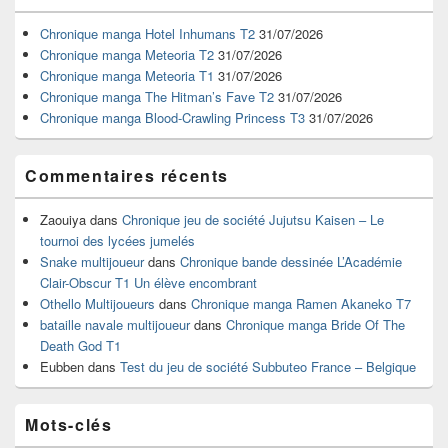
de
widget
Chronique manga Hotel Inhumans T2
31/07/2026
pour
Chronique manga Meteoria T2
31/07/2026
la
Chronique manga Meteoria T1
31/07/2026
barre
Chronique manga The Hitman’s Fave T2
31/07/2026
latérale
Chronique manga Blood-Crawling Princess T3
31/07/2026
Commentaires récents
Zaouiya
dans
Chronique jeu de société Jujutsu Kaisen – Le
tournoi des lycées jumelés
Snake multijoueur
dans
Chronique bande dessinée L’Académie
Clair-Obscur T1 Un élève encombrant
Othello Multijoueurs
dans
Chronique manga Ramen Akaneko T7
bataille navale multijoueur
dans
Chronique manga Bride Of The
Death God T1
Eubben
dans
Test du jeu de société Subbuteo France – Belgique
Mots-clés