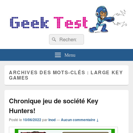
GeekTest
Recherche :
Blog jeux-vidéo et high-tech
Rechercher
Menu
ARCHIVES DES MOTS-CLÉS :
LARGE KEY
GAMES
Chronique jeu de société Key
Hunters!
Posté le
10/06/2022
par
Inod
—
Aucun commentaire ↓