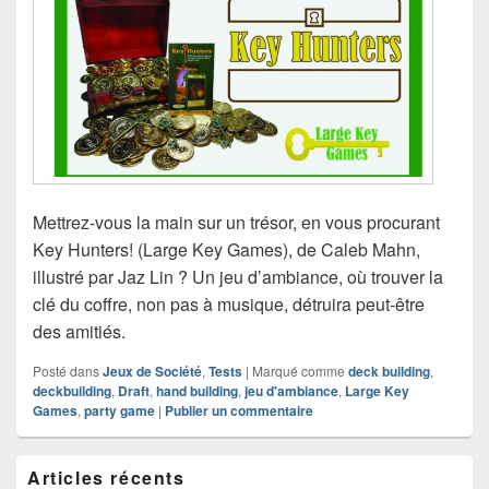
Mettrez-vous la main sur un trésor, en vous procurant
Key Hunters! (Large Key Games), de Caleb Mahn,
illustré par Jaz Lin ? Un jeu d’ambiance, où trouver la
clé du coffre, non pas à musique, détruira peut-être
des amitiés.
Posté dans
Jeux de Société
,
Tests
|
Marqué comme
deck building
,
deckbuilding
,
Draft
,
hand building
,
jeu d'ambiance
,
Large Key
Games
,
party game
|
Publier un commentaire
Zone
Articles récents
principale