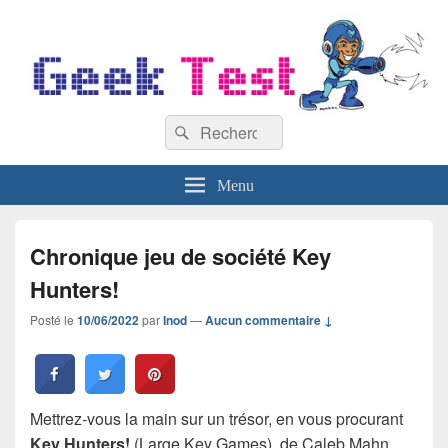
GeekTest
Recherche :
Blog jeux-vidéo et high-tech
Rechercher
Menu
Chronique jeu de société Key
Hunters!
Posté le
10/06/2022
par
Inod
—
Aucun commentaire ↓
Mettrez-vous la main sur un trésor, en vous procurant
Key Hunters!
(Large Key Games), de Caleb Mahn,