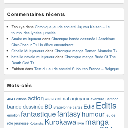
Commentaires récents
Zaouiya
dans
Chronique jeu de société Jujutsu Kaisen – Le
tournoi des lycées jumelés
Snake multijoueur
dans
Chronique bande dessinée L’Académie
Clair-Obscur T1 Un élève encombrant
Othello Multijoueurs
dans
Chronique manga Ramen Akaneko T7
bataille navale multijoueur
dans
Chronique manga Bride Of The
Death God T1
Eubben
dans
Test du jeu de société Subbuteo France – Belgique
Mots-clés
action
animaux
animal
404 Editions
aventure
Bamboo
amitie
Editis
BD
Edi8
bande dessinée
Bragelonne
cartes
fantasy
fantastique
humour
emotion
jeu de
manga
Kurokawa
rôle
jeunesse
livre
Kodansha