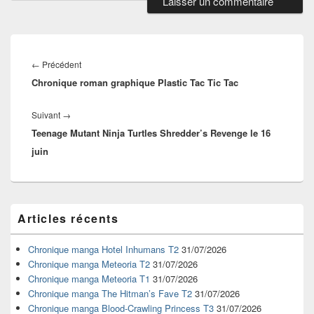
Navigation
de
Article
←
Précédent
l’article
Chronique roman graphique Plastic Tac Tic Tac
précédent :
Article
Suivant
→
Teenage Mutant Ninja Turtles Shredder’s Revenge le 16
suivant :
juin
Zone
Articles récents
principale
de
widget
Chronique manga Hotel Inhumans T2
31/07/2026
pour
Chronique manga Meteoria T2
31/07/2026
la
Chronique manga Meteoria T1
31/07/2026
barre
Chronique manga The Hitman’s Fave T2
31/07/2026
latérale
Chronique manga Blood-Crawling Princess T3
31/07/2026