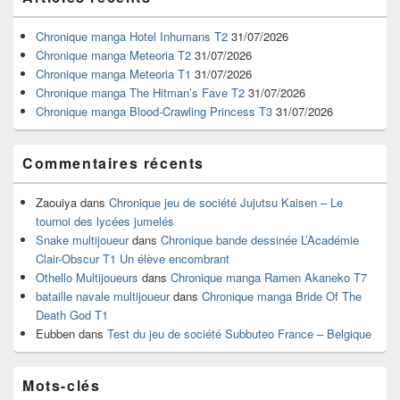
principale
de
widget
Chronique manga Hotel Inhumans T2
31/07/2026
pour
Chronique manga Meteoria T2
31/07/2026
la
Chronique manga Meteoria T1
31/07/2026
barre
Chronique manga The Hitman’s Fave T2
31/07/2026
latérale
Chronique manga Blood-Crawling Princess T3
31/07/2026
Commentaires récents
Zaouiya
dans
Chronique jeu de société Jujutsu Kaisen – Le
tournoi des lycées jumelés
Snake multijoueur
dans
Chronique bande dessinée L’Académie
Clair-Obscur T1 Un élève encombrant
Othello Multijoueurs
dans
Chronique manga Ramen Akaneko T7
bataille navale multijoueur
dans
Chronique manga Bride Of The
Death God T1
Eubben
dans
Test du jeu de société Subbuteo France – Belgique
Mots-clés