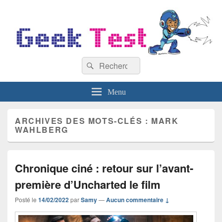
GeekTest
Recherche :
Blog jeux-vidéo et high-tech
Rechercher
Menu
ARCHIVES DES MOTS-CLÉS :
MARK
WAHLBERG
Chronique ciné : retour sur l’avant-
première d’Uncharted le film
Posté le
14/02/2022
par
Samy
—
Aucun commentaire ↓