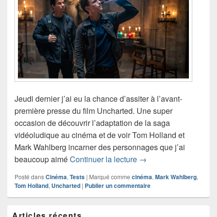
Jeudi dernier j’ai eu la chance d’assiter à l’avant-
première presse du film Uncharted. Une super
occasion de découvrir l’adaptation de la saga
vidéoludique au cinéma et de voir Tom Holland et
Mark Wahlberg incarner des personnages que j’ai
Chronique ciné : retour
beaucoup aimé
Continuer la lecture
→
Posté dans
Cinéma
,
Tests
|
Marqué comme
cinéma
,
Mark Wahlberg
,
Tom Holland
,
Uncharted
|
Publier un commentaire
Zone
Articles récents