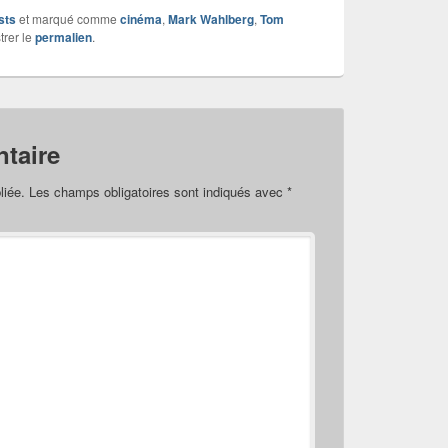
sts
et marqué comme
cinéma
,
Mark Wahlberg
,
Tom
trer le
permalien
.
taire
liée.
Les champs obligatoires sont indiqués avec
*