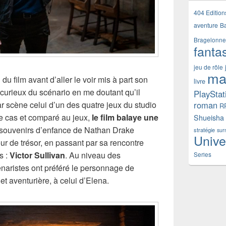
404 Edition
aventure
B
Bragelonne
fanta
jeu de rôle
ma
du film avant d’aller le voir mis à part son
livre
c curieux du scénario en me doutant qu’il
PlayStat
ar scène celui d’un des quatre jeux du studio
roman
R
le cas et comparé au jeux,
le film balaye une
Shueisha
 souvenirs d’enfance de Nathan Drake
stratégie
sur
Unive
ur de trésor, en passant par sa rencontre
s :
Victor Sullivan
. Au niveau des
Series
énaristes ont préféré le personnage de
 et aventurière, à celui d’Elena.