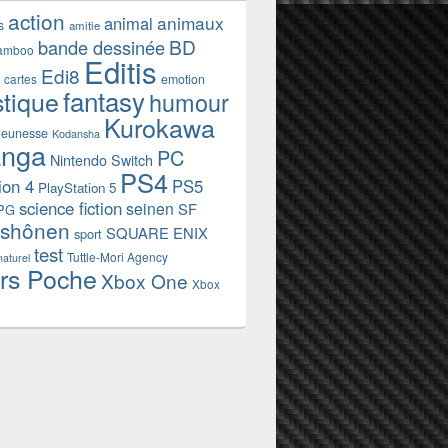
action
animaux
animal
s
amitie
BD
bande dessinée
amboo
Editis
Edi8
emotion
cartes
fantasy
stique
humour
Kurokawa
jeunesse
Kodansha
nga
PC
Nintendo Switch
PS4
ion 4
PS5
PlayStation 5
science fiction
seinen
SF
PG
shônen
SQUARE ENIX
sport
test
Tuttle-Mori Agency
naturel
rs Poche
Xbox One
Xbox