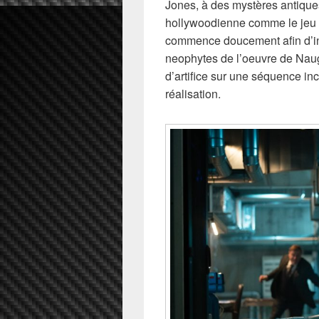
Jones, à des mystères antique
hollywoodienne comme le jeu n
commence doucement afin d’intr
neophytes de l’oeuvre de Naugh
d’artifice sur une séquence inc
réalisation.