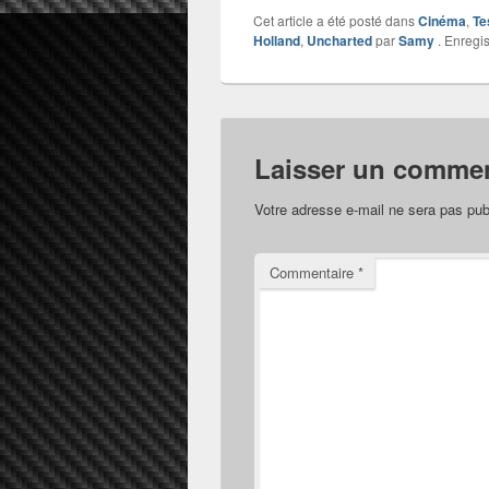
Cet article a été posté dans
Cinéma
,
Te
Holland
,
Uncharted
par
Samy
. Enregis
Laisser un commen
Votre adresse e-mail ne sera pas pub
Commentaire
*