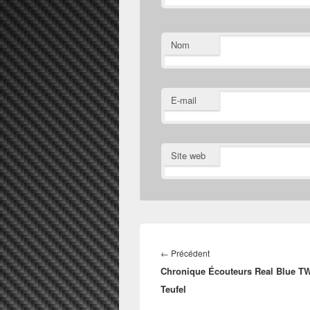
Nom
E-mail
Site web
Navigation
de
Article
←
Précédent
l’article
Chronique Écouteurs Real Blue T
précédent :
Teufel