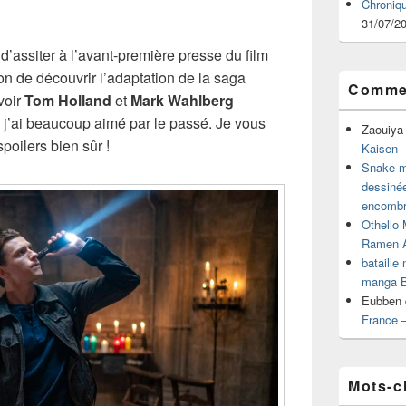
Chroniq
31/07/2
 d’assiter à l’avant-première presse du film
n de découvrir l’adaptation de la saga
Commen
voir
Tom Holland
et
Mark Wahlberg
j’ai beaucoup aimé par le passé. Je vous
Zaouiya
spoilers bien sûr !
Kaisen –
Snake mu
dessiné
encombr
Othello 
Ramen 
bataille
manga B
Eubben
France 
Mots-c