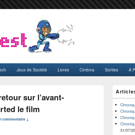
ech
Jeux de Société
Livres
Cinéma
Sorties
A 
Zone
Article
principale
etour sur l’avant-
de
widget
Chroniq
ted le film
pour
Chroniq
la
Chroniq
n commentaire ↓
barre
Chroniq
latérale
31/07/2