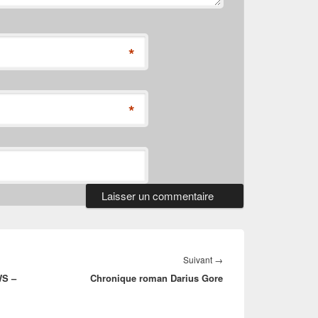
*
*
Article
Suivant
→
WS –
Chronique roman Darius Gore
suivant :