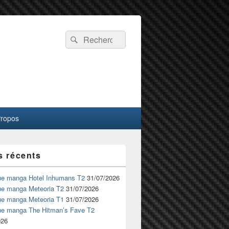
Recherche :
Rechercher
Propos
s récents
ue manga Hotel Inhumans T2
31/07/2026
ue manga Meteoria T2
31/07/2026
ue manga Meteoria T1
31/07/2026
ue manga The Hitman’s Fave T2
026