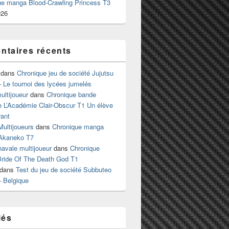
ue manga Blood-Crawling Princess T3
026
taires récents
dans
Chronique jeu de société Jujutsu
 Le tournoi des lycées jumelés
ltijoueur
dans
Chronique bande
e L’Académie Clair-Obscur T1 Un élève
ant
Multijoueurs
dans
Chronique manga
Akaneko T7
 navale multijoueur
dans
Chronique
ride Of The Death God T1
dans
Test du jeu de société Subbuteo
– Belgique
lés