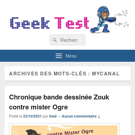
GeekTest
Recherche :
Blog jeux-vidéo et high-tech
Rechercher
Menu
ARCHIVES DES MOTS-CLÉS :
MYCANAL
Chronique bande dessinée Zouk
contre mister Ogre
Posté le
22/10/2021
par
Inod
—
Aucun commentaire ↓