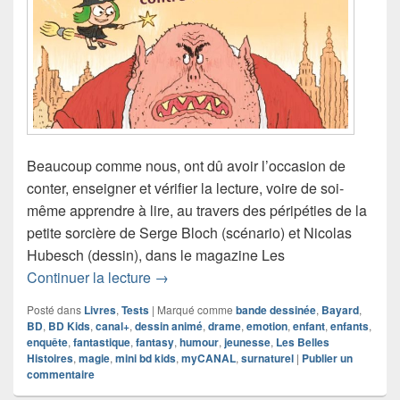
Beaucoup comme nous, ont dû avoir l’occasion de
conter, enseigner et vérifier la lecture, voire de soi-
même apprendre à lire, au travers des péripéties de la
petite sorcière de Serge Bloch (scénario) et Nicolas
Hubesch (dessin), dans le magazine Les
Chronique bande dessinée Zouk contre
Continuer la lecture
→
Posté dans
Livres
,
Tests
|
Marqué comme
bande dessinée
,
Bayard
,
BD
,
BD Kids
,
canal+
,
dessin animé
,
drame
,
emotion
,
enfant
,
enfants
,
enquête
,
fantastique
,
fantasy
,
humour
,
jeunesse
,
Les Belles
Histoires
,
magie
,
mini bd kids
,
myCANAL
,
surnaturel
|
Publier un
commentaire