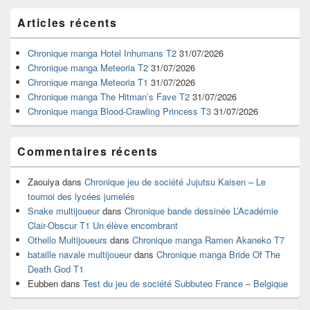
Zone
Articles récents
principale
de
widget
Chronique manga Hotel Inhumans T2
31/07/2026
pour
Chronique manga Meteoria T2
31/07/2026
la
Chronique manga Meteoria T1
31/07/2026
barre
Chronique manga The Hitman’s Fave T2
31/07/2026
latérale
Chronique manga Blood-Crawling Princess T3
31/07/2026
Commentaires récents
Zaouiya
dans
Chronique jeu de société Jujutsu Kaisen – Le
tournoi des lycées jumelés
Snake multijoueur
dans
Chronique bande dessinée L’Académie
Clair-Obscur T1 Un élève encombrant
Othello Multijoueurs
dans
Chronique manga Ramen Akaneko T7
bataille navale multijoueur
dans
Chronique manga Bride Of The
Death God T1
Eubben
dans
Test du jeu de société Subbuteo France – Belgique