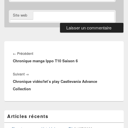
Site web
Navigation
de
Article
←
Précédent
l’article
Chronique manga Ippo T10 Saison 6
précédent :
Article
Suivant
→
Chronique vidéo/let’s play Castlevania Advance
suivant :
Collection
Zone
Articles récents
principale
de
widget