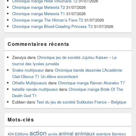
Chronique manga Hotel Inhumans T2
31/07/2026
pour
Chronique manga Meteoria T2
31/07/2026
la
Chronique manga Meteoria T1
31/07/2026
barre
Chronique manga The Hitman’s Fave T2
31/07/2026
latérale
Chronique manga Blood-Crawling Princess T3
31/07/2026
Commentaires récents
Zaouiya
dans
Chronique jeu de société Jujutsu Kaisen – Le
tournoi des lycées jumelés
Snake multijoueur
dans
Chronique bande dessinée L’Académie
Clair-Obscur T1 Un élève encombrant
Othello Multijoueurs
dans
Chronique manga Ramen Akaneko T7
bataille navale multijoueur
dans
Chronique manga Bride Of The
Death God T1
Eubben
dans
Test du jeu de société Subbuteo France – Belgique
Mots-clés
action
animaux
animal
404 Editions
aventure
Bamboo
amitie