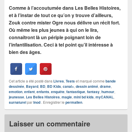
Comme à l’accoutumée dans Les Belles Histoires,
et à l’instar de tout ce qu’on y trouve d’ailleurs,
Zouk contre mister Ogre nous délivre un récit fort.
Où même les plus jeunes à qui on le lira,
connaîtront là un périple poignant loin de
l’infantilisation
. Ceci à tel point qu’il intéresse à
bien des âges.
Cet article a été posté dans
Livres
,
Tests
et marqué comme
bande
dessinée
,
Bayard
,
BD
,
BD Kids
,
canal+
,
dessin animé
,
drame
,
emotion
,
enfant
,
enfants
,
enquête
,
fantastique
,
fantasy
,
humour
,
jeunesse
,
Les Belles Histoires
,
magie
,
mini bd kids
,
myCANAL
,
surnaturel
par
Inod
. Enregistrer le
permalien
.
Laisser un commentaire