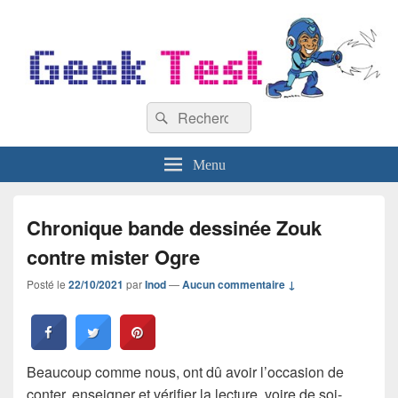
GeekTest
Recherche :
Blog jeux-vidéo et high-tech
Rechercher
Menu
Chronique bande dessinée Zouk
contre mister Ogre
Posté le
22/10/2021
par
Inod
—
Aucun commentaire ↓
Beaucoup comme nous, ont dû avoir l’occasion de
conter, enseigner et vérifier la lecture, voire de soi-