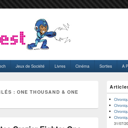
ech
Jeux de Société
Livres
Cinéma
Sorties
A 
Zone
Article
principale
CLÉS :
ONE THOUSAND & ONE
de
widget
Chroniq
pour
Chroniq
la
Chroniq
barre
Chroniq
latérale
31/07/2