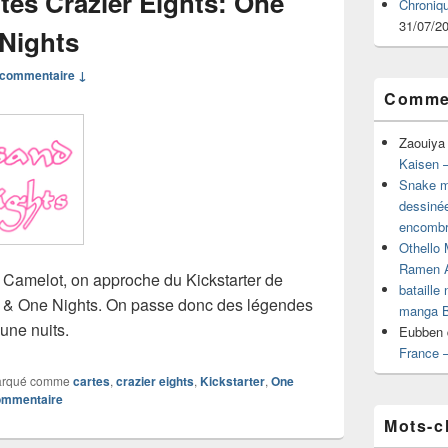
rtes Crazier Eights: One
Chroniq
31/07/2
Nights
commentaire ↓
Commen
Zaouiya
Kaisen –
Snake mu
dessiné
encombr
Othello 
Ramen 
n Camelot, on approche du Kickstarter de
bataille
 & One Nights. On passe donc des légendes
manga B
 une nuits.
Eubben
France 
rqué comme
cartes
,
crazier eights
,
Kickstarter
,
One
commentaire
Mots-c