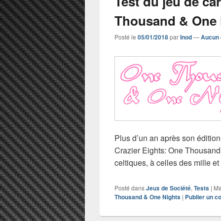
Test du jeu de ca
Thousand & One 
Posté le
05/01/2018
par
Inod
—
Aucun 
Plus d’un an après son éditio
Crazier Eights: One Thousand
celtiques, à celles des mille et
Posté dans
Jeux de Société
,
Tests
|
Ma
Thousand & One Nights
|
Publier un 