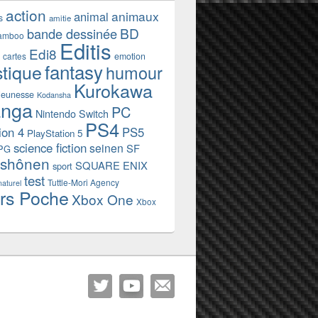
action
animaux
animal
s
amitie
BD
bande dessinée
amboo
Editis
Edi8
emotion
cartes
fantasy
stique
humour
Kurokawa
jeunesse
Kodansha
nga
PC
Nintendo Switch
PS4
ion 4
PS5
PlayStation 5
science fiction
seinen
SF
PG
shônen
SQUARE ENIX
sport
test
Tuttle-Mori Agency
naturel
rs Poche
Xbox One
Xbox