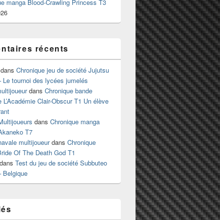
ue manga Blood-Crawling Princess T3
026
taires récents
dans
Chronique jeu de société Jujutsu
 Le tournoi des lycées jumelés
ltijoueur
dans
Chronique bande
e L’Académie Clair-Obscur T1 Un élève
ant
Multijoueurs
dans
Chronique manga
Akaneko T7
 navale multijoueur
dans
Chronique
ride Of The Death God T1
dans
Test du jeu de société Subbuteo
– Belgique
lés