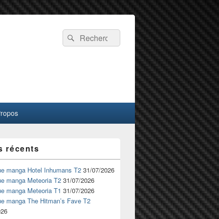
Recherche :
Rechercher
Propos
s récents
ue manga Hotel Inhumans T2
31/07/2026
ue manga Meteoria T2
31/07/2026
ue manga Meteoria T1
31/07/2026
ue manga The Hitman’s Fave T2
026