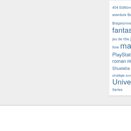
404 Edition
aventure
B
Bragelonne
fanta
jeu de rôle
ma
livre
PlayStat
roman
R
Shueisha
stratégie
sur
Unive
Series