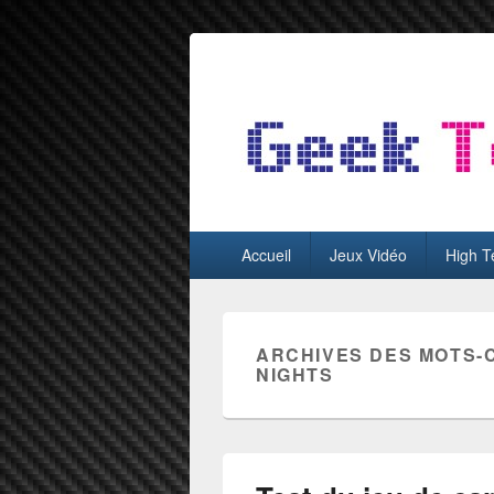
GeekTest
Blog jeux-vidéo et high-tech
Menu
Accueil
Jeux Vidéo
High T
principal
ARCHIVES DES MOTS-
NIGHTS