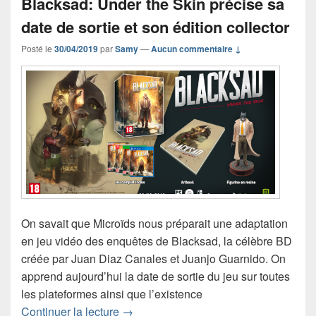
Blacksad: Under the Skin précise sa
date de sortie et son édition collector
Posté le
30/04/2019
par
Samy
—
Aucun commentaire ↓
On savait que Microïds nous préparait une adaptation
en jeu vidéo des enquêtes de Blacksad, la célèbre BD
créée par Juan Diaz Canales et Juanjo Guarnido. On
apprend aujourd’hui la date de sortie du jeu sur toutes
les plateformes ainsi que l’existence
Blacksad: Under the Skin précise sa dat
Continuer la lecture
→