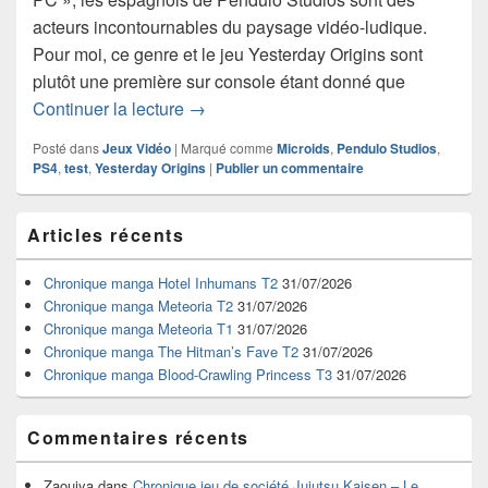
acteurs incontournables du paysage vidéo-ludique.
Pour moi, ce genre et le jeu Yesterday Origins sont
plutôt une première sur console étant donné que
Test de Yesterday Origins (PS4)
Continuer la lecture
→
Posté dans
Jeux Vidéo
|
Marqué comme
Microids
,
Pendulo Studios
,
PS4
,
test
,
Yesterday Origins
|
Publier un commentaire
Zone
Articles récents
principale
de
widget
Chronique manga Hotel Inhumans T2
31/07/2026
pour
Chronique manga Meteoria T2
31/07/2026
la
Chronique manga Meteoria T1
31/07/2026
barre
Chronique manga The Hitman’s Fave T2
31/07/2026
latérale
Chronique manga Blood-Crawling Princess T3
31/07/2026
Commentaires récents
Zaouiya
dans
Chronique jeu de société Jujutsu Kaisen – Le