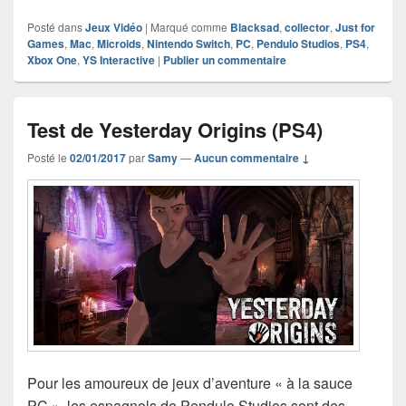
Posté dans
Jeux Vidéo
|
Marqué comme
Blacksad
,
collector
,
Just for
Games
,
Mac
,
Microids
,
Nintendo Switch
,
PC
,
Pendulo Studios
,
PS4
,
Xbox One
,
YS Interactive
|
Publier un commentaire
Test de Yesterday Origins (PS4)
Posté le
02/01/2017
par
Samy
—
Aucun commentaire ↓
Pour les amoureux de jeux d’aventure « à la sauce
PC », les espagnols de Pendulo Studios sont des