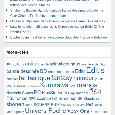
tournoi des lycées jumelés
Snake multijoueur
dans
Chronique bande dessinée L’Académie
Clair-Obscur T1 Un élève encombrant
Othello Multijoueurs
dans
Chronique manga Ramen Akaneko T7
bataille navale multijoueur
dans
Chronique manga Bride Of The
Death God T1
Eubben
dans
Test du jeu de société Subbuteo France – Belgique
Mots-clés
action
animaux
animal
404 Editions
aventure
Bamboo
amitie
Editis
BD
Edi8
bande dessinée
Bragelonne
cartes
fantasy
fantastique
humour
emotion
jeu de
manga
Kurokawa
rôle
jeunesse
livre
Kodansha
PS4
PC
PlayStation 4
Nintendo Switch
PlayStation 5
PS5
roman
science fiction
seinen
SF
Shueisha
RPG
shônen
test
SQUARE ENIX
sport
Tuttle-
stratégie
surnaturel
Univers Poche
Xbox One
Mori Agency
Xbox Series