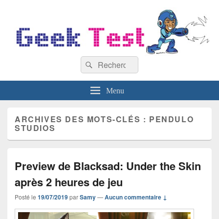
GeekTest
Recherche :
Blog jeux-vidéo et high-tech
Rechercher
Menu
ARCHIVES DES MOTS-CLÉS :
PENDULO
STUDIOS
Preview de Blacksad: Under the Skin
après 2 heures de jeu
Posté le
19/07/2019
par
Samy
—
Aucun commentaire ↓