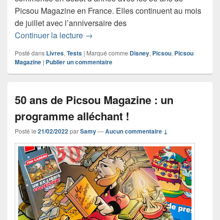
Picsou Magazine en France. Elles continuent au mois
de juillet avec l’anniversaire des
Picsou fête ses 75 ans et offre son sou 
Continuer la lecture
→
Posté dans
Livres
,
Tests
|
Marqué comme
Disney
,
Picsou
,
Picsou
Magazine
|
Publier un commentaire
50 ans de Picsou Magazine : un
programme alléchant !
Posté le
21/02/2022
par
Samy
—
Aucun commentaire ↓