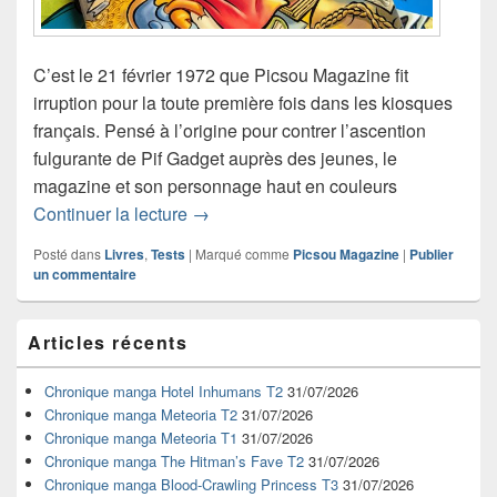
C’est le 21 février 1972 que Picsou Magazine fit
irruption pour la toute première fois dans les kiosques
français. Pensé à l’origine pour contrer l’ascention
fulgurante de Pif Gadget auprès des jeunes, le
magazine et son personnage haut en couleurs
50 ans de Picsou Magazine : un progr
Continuer la lecture
→
Posté dans
Livres
,
Tests
|
Marqué comme
Picsou Magazine
|
Publier
un commentaire
Zone
Articles récents
principale
de
widget
Chronique manga Hotel Inhumans T2
31/07/2026
pour
Chronique manga Meteoria T2
31/07/2026
la
Chronique manga Meteoria T1
31/07/2026
barre
Chronique manga The Hitman’s Fave T2
31/07/2026
latérale
Chronique manga Blood-Crawling Princess T3
31/07/2026