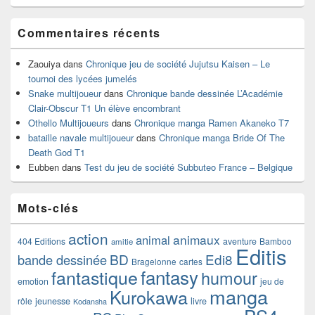
Commentaires récents
Zaouiya
dans
Chronique jeu de société Jujutsu Kaisen – Le
tournoi des lycées jumelés
Snake multijoueur
dans
Chronique bande dessinée L’Académie
Clair-Obscur T1 Un élève encombrant
Othello Multijoueurs
dans
Chronique manga Ramen Akaneko T7
bataille navale multijoueur
dans
Chronique manga Bride Of The
Death God T1
Eubben
dans
Test du jeu de société Subbuteo France – Belgique
Mots-clés
action
animaux
animal
404 Editions
aventure
Bamboo
amitie
Editis
BD
Edi8
bande dessinée
Bragelonne
cartes
fantasy
fantastique
humour
emotion
jeu de
manga
Kurokawa
rôle
jeunesse
livre
Kodansha