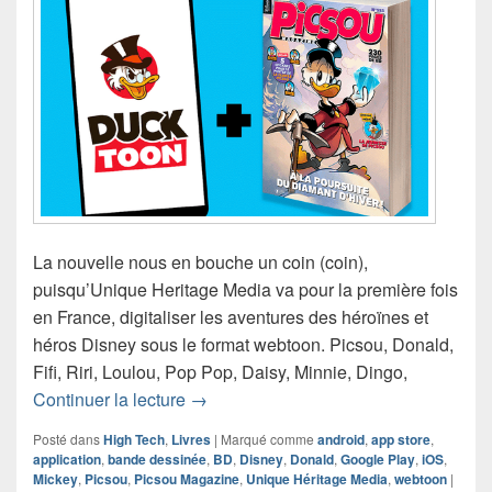
La nouvelle nous en bouche un coin (coin),
puisqu’Unique Heritage Media va pour la première fois
en France, digitaliser les aventures des héroïnes et
héros Disney sous le format webtoon. Picsou, Donald,
Fifi, Riri, Loulou, Pop Pop, Daisy, Minnie, Dingo,
Picsou Magazine lance Ducktoon – Le
Continuer la lecture
→
Posté dans
High Tech
,
Livres
|
Marqué comme
android
,
app store
,
application
,
bande dessinée
,
BD
,
Disney
,
Donald
,
Google Play
,
iOS
,
Mickey
,
Picsou
,
Picsou Magazine
,
Unique Héritage Media
,
webtoon
|