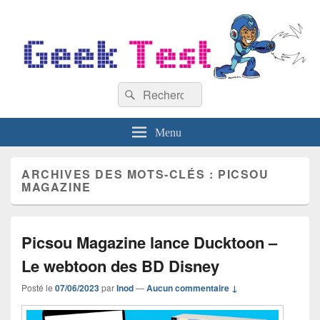
GeekTest
Recherche :
Blog jeux-vidéo et high-tech
Rechercher
Menu
ARCHIVES DES MOTS-CLÉS :
PICSOU
MAGAZINE
Picsou Magazine lance Ducktoon –
Le webtoon des BD Disney
Posté le
07/06/2023
par
Inod
—
Aucun commentaire ↓