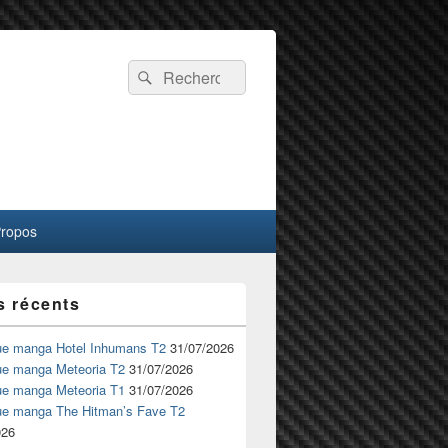
Recherche :
Rechercher
Propos
s récents
ue manga Hotel Inhumans T2
31/07/2026
ue manga Meteoria T2
31/07/2026
ue manga Meteoria T1
31/07/2026
ue manga The Hitman’s Fave T2
026