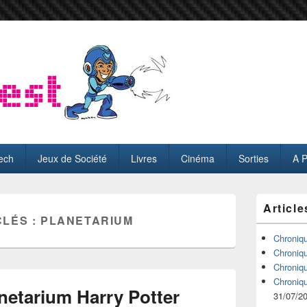
ech
Jeux de Société
Livres
Cinéma
Sorties
A 
Zone
Article
principale
CLÉS :
PLANETARIUM
de
widget
Chroniq
pour
Chroniq
la
Chroniq
barre
Chroniq
latérale
netarium Harry Potter
31/07/2