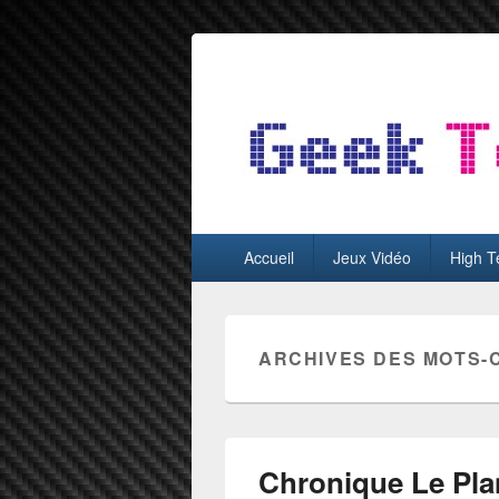
GeekTest
Blog jeux-vidéo et high-tech
Menu
Accueil
Jeux Vidéo
High T
principal
ARCHIVES DES MOTS-
Chronique Le Pla