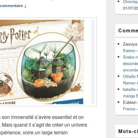
Chroniq
commentaire ↓
31/07/2
Commen
Zaouiya
Kaisen –
Snake mu
dessiné
encombr
Othello 
Ramen 
bataille
manga B
Eubben
France 
 son immensité s’avère essentiel et on
 Mais quand il s’agit de créer un univers
Mots-c
érience, voire un large terrain