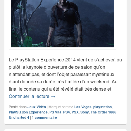
Le PlayStation Experience 2014 vient de s’achever, ou
plutôt la keynote d’ouverture de ce salon qu’on
n’attendait pas, et dont l’objet paraissait mystérieux
étant donnée sa durée très limitée d’un weekend. Au
final le contenu qui a été révélé était très dense et
Ce que j’ai retenu de la PlayStation E
Continuer la lecture
→
Posté dans
Jeux Vidéo
|
Marqué comme
Las Vegas
,
playstation
,
PlayStation Experience
,
PS Vita
,
PS4
,
PSX
,
Sony
,
The Order 1886
,
Uncharted 4
|
1
commentaire