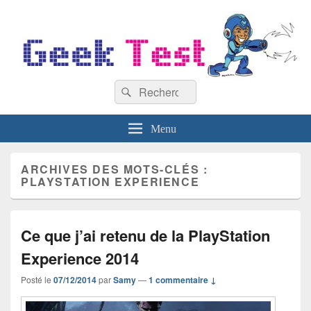
GeekTest
Recherche :
Blog jeux-vidéo et high-tech
Rechercher
Menu
ARCHIVES DES MOTS-CLÉS :
PLAYSTATION EXPERIENCE
Ce que j’ai retenu de la PlayStation
Experience 2014
Posté le
07/12/2014
par
Samy
—
1 commentaire ↓