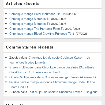
Zone
Articles récents
principale
de
widget
Chronique manga Hotel Inhumans T2
31/07/2026
pour
Chronique manga Meteoria T2
31/07/2026
la
Chronique manga Meteoria T1
31/07/2026
barre
Chronique manga The Hitman’s Fave T2
31/07/2026
latérale
Chronique manga Blood-Crawling Princess T3
31/07/2026
Commentaires récents
Zaouiya
dans
Chronique jeu de société Jujutsu Kaisen – Le
tournoi des lycées jumelés
Snake multijoueur
dans
Chronique bande dessinée L’Académie
Clair-Obscur T1 Un élève encombrant
Othello Multijoueurs
dans
Chronique manga Ramen Akaneko T7
bataille navale multijoueur
dans
Chronique manga Bride Of The
Death God T1
Eubben
dans
Test du jeu de société Subbuteo France – Belgique