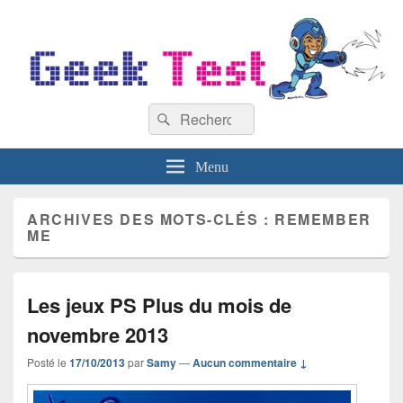
GeekTest
Recherche :
Blog jeux-vidéo et high-tech
Rechercher
Menu
ARCHIVES DES MOTS-CLÉS :
REMEMBER
ME
Les jeux PS Plus du mois de
novembre 2013
Posté le
17/10/2013
par
Samy
—
Aucun commentaire ↓