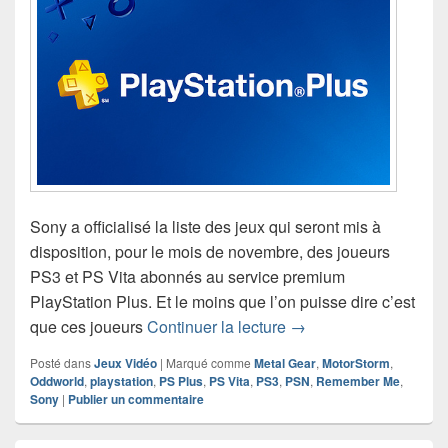
Sony a officialisé la liste des jeux qui seront mis à
disposition, pour le mois de novembre, des joueurs
PS3 et PS Vita abonnés au service premium
PlayStation Plus. Et le moins que l’on puisse dire c’est
Les jeux PS Plus du 
que ces joueurs
Continuer la lecture
→
Posté dans
Jeux Vidéo
|
Marqué comme
Metal Gear
,
MotorStorm
,
Oddworld
,
playstation
,
PS Plus
,
PS Vita
,
PS3
,
PSN
,
Remember Me
,
Sony
|
Publier un commentaire
Zone