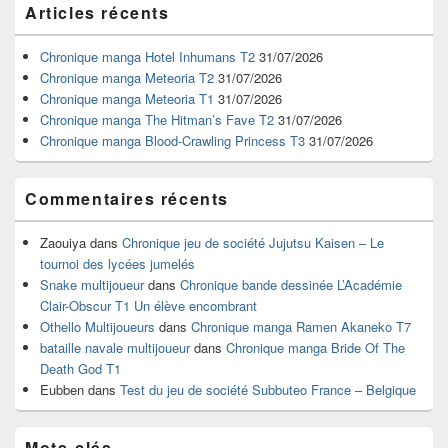
Articles récents
principale
de
widget
Chronique manga Hotel Inhumans T2
31/07/2026
pour
Chronique manga Meteoria T2
31/07/2026
la
Chronique manga Meteoria T1
31/07/2026
barre
Chronique manga The Hitman’s Fave T2
31/07/2026
latérale
Chronique manga Blood-Crawling Princess T3
31/07/2026
Commentaires récents
Zaouiya
dans
Chronique jeu de société Jujutsu Kaisen – Le
tournoi des lycées jumelés
Snake multijoueur
dans
Chronique bande dessinée L’Académie
Clair-Obscur T1 Un élève encombrant
Othello Multijoueurs
dans
Chronique manga Ramen Akaneko T7
bataille navale multijoueur
dans
Chronique manga Bride Of The
Death God T1
Eubben
dans
Test du jeu de société Subbuteo France – Belgique
Mots-clés