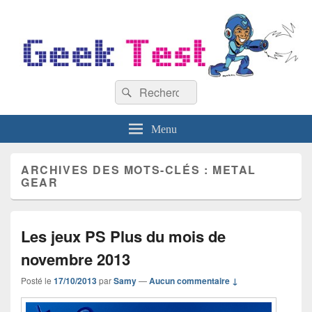
GeekTest
Recherche :
Blog jeux-vidéo et high-tech
Rechercher
Menu
ARCHIVES DES MOTS-CLÉS :
METAL
GEAR
Les jeux PS Plus du mois de
novembre 2013
Posté le
17/10/2013
par
Samy
—
Aucun commentaire ↓