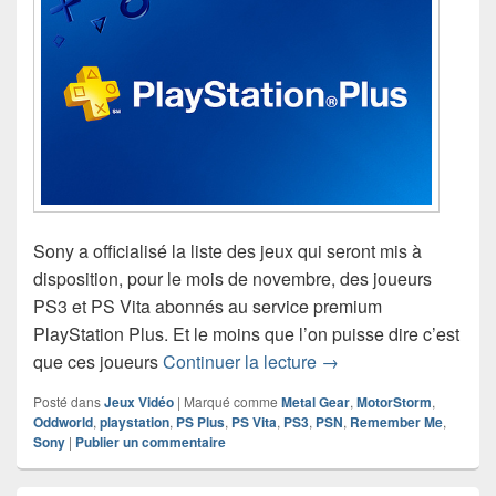
Sony a officialisé la liste des jeux qui seront mis à
disposition, pour le mois de novembre, des joueurs
PS3 et PS Vita abonnés au service premium
PlayStation Plus. Et le moins que l’on puisse dire c’est
Les jeux PS Plus du 
que ces joueurs
Continuer la lecture
→
Posté dans
Jeux Vidéo
|
Marqué comme
Metal Gear
,
MotorStorm
,
Oddworld
,
playstation
,
PS Plus
,
PS Vita
,
PS3
,
PSN
,
Remember Me
,
Sony
|
Publier un commentaire
Zone