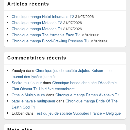
Articles récents
principale
de
widget
Chronique manga Hotel Inhumans T2
31/07/2026
pour
Chronique manga Meteoria T2
31/07/2026
la
Chronique manga Meteoria T1
31/07/2026
barre
Chronique manga The Hitman’s Fave T2
31/07/2026
latérale
Chronique manga Blood-Crawling Princess T3
31/07/2026
Commentaires récents
Zaouiya
dans
Chronique jeu de société Jujutsu Kaisen – Le
tournoi des lycées jumelés
Snake multijoueur
dans
Chronique bande dessinée L’Académie
Clair-Obscur T1 Un élève encombrant
Othello Multijoueurs
dans
Chronique manga Ramen Akaneko T7
bataille navale multijoueur
dans
Chronique manga Bride Of The
Death God T1
Eubben
dans
Test du jeu de société Subbuteo France – Belgique
Mots-clés