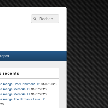
Recherche :
Rechercher
Propos
s récents
ue manga Hotel Inhumans T2
31/07/2026
ue manga Meteoria T2
31/07/2026
ue manga Meteoria T1
31/07/2026
ue manga The Hitman’s Fave T2
026