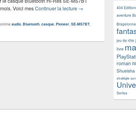
ster le casque Bluetooth Hi-Res SE-MS7BT
Test du casque Bluetooth
404 Edition
n mois. Voici mes
Continuer la lecture
→
aventure
B
comme
audio
,
Bluetooth
,
casque
,
Pioneer
,
SE-MS7BT
,
Bragelonne
fanta
jeu de rôle
ma
livre
PlayStat
roman
R
Shueisha
stratégie
sur
Unive
Series