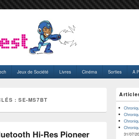
ech
Jeux de Société
Livres
Cinéma
Sorties
A 
Zone
Article
principale
CLÉS :
SE-MS7BT
de
widget
Chroniq
pour
Chroniq
la
Chroniq
barre
Chroniq
latérale
luetooth Hi-Res Pioneer
31/07/2