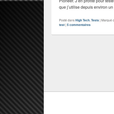
Pioneer. J’en profité pour te
que j’utilise depuis environ u
Posté dans
High Tech
,
Tests
|
Marqué 
test
|
5
commentaires