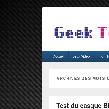
GeekTest
Blog jeux-vidéo et high-tech
Menu
Accueil
Jeux Vidéo
High T
principal
ARCHIVES DES MOTS-
Test du casque B