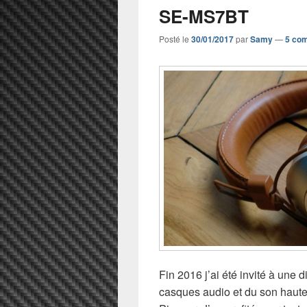
SE-MS7BT
Posté le
30/01/2017
par
Samy
—
5 co
Fin 2016 j’ai été invité à une 
casques audio et du son haute