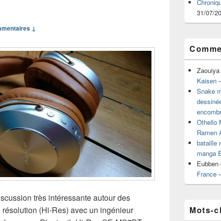
Chroniq
31/07/2
mmentaires ↓
Commen
Zaouiya
Kaisen –
Snake mu
dessiné
encombr
Othello 
Ramen 
bataille
manga B
Eubben
France 
discussion très intéressante autour des
Mots-c
 résolution (Hi-Res) avec un ingénieur