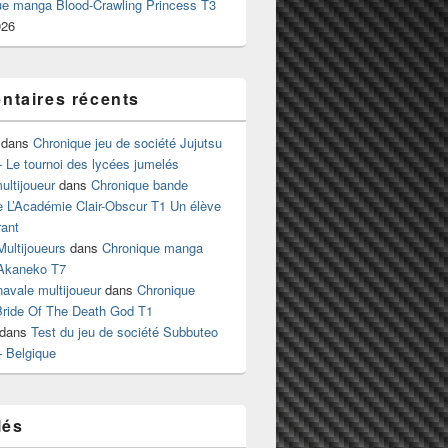
ue manga Blood-Crawling Princess T3
026
taires récents
dans
Chronique jeu de société Jujutsu
 Le tournoi des lycées jumelés
ltijoueur
dans
Chronique bande
e L’Académie Clair-Obscur T1 Un élève
ant
Multijoueurs
dans
Chronique manga
Akaneko T7
 navale multijoueur
dans
Chronique
ride Of The Death God T1
dans
Test du jeu de société Subbuteo
– Belgique
lés