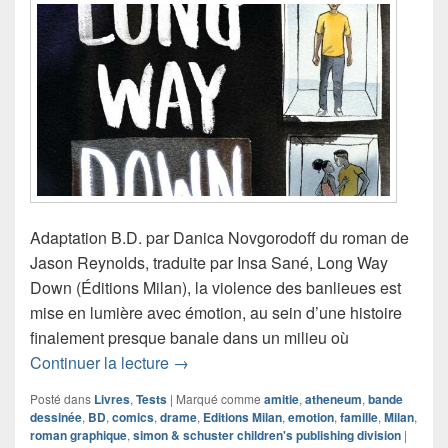
Adaptation B.D. par Danica Novgorodoff du roman de
Jason Reynolds, traduite par Insa Sané, Long Way
Down (Éditions Milan), la violence des banlieues est
mise en lumière avec émotion, au sein d’une histoire
finalement presque banale dans un milieu où
Chronique roman graphique Long Wa
Continuer la lecture
→
Posté dans
Livres
,
Tests
|
Marqué comme
amitie
,
atheneum
,
bande
dessinée
,
BD
,
comics
,
drame
,
Editions Milan
,
emotion
,
famille
,
Milan
,
roman graphique
,
simon & schuster children's publishing division
|