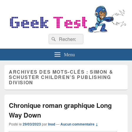
GeekTest
Recherche :
Blog jeux-vidéo et high-tech
Rechercher
Menu
ARCHIVES DES MOTS-CLÉS :
SIMON &
SCHUSTER CHILDREN’S PUBLISHING
DIVISION
Chronique roman graphique Long
Way Down
Posté le
29/03/2023
par
Inod
—
Aucun commentaire ↓