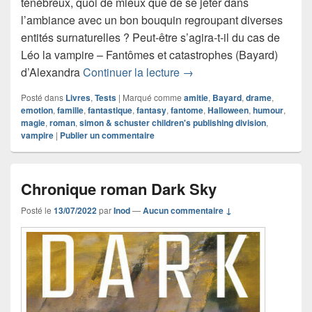
ténébreux, quoi de mieux que de se jeter dans
l’ambiance avec un bon bouquin regroupant diverses
entités surnaturelles ? Peut-être s’agira-t-il du cas de
Léo la vampire – Fantômes et catastrophes (Bayard)
Chronique roman Léo la v
d’Alexandra
Continuer la lecture
→
Posté dans
Livres
,
Tests
|
Marqué comme
amitie
,
Bayard
,
drame
,
emotion
,
famille
,
fantastique
,
fantasy
,
fantome
,
Halloween
,
humour
,
magie
,
roman
,
simon & schuster children's publishing division
,
vampire
|
Publier un commentaire
Chronique roman Dark Sky
Posté le
13/07/2022
par
Inod
—
Aucun commentaire ↓