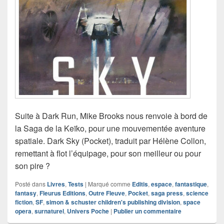
Suite à Dark Run, Mike Brooks nous renvoie à bord de
la Saga de la Keïko, pour une mouvementée aventure
spatiale. Dark Sky (Pocket), traduit par Hélène Collon,
remettant à flot l’équipage, pour son meilleur ou pour
son pire ?
Posté dans
Livres
,
Tests
|
Marqué comme
Editis
,
espace
,
fantastique
,
fantasy
,
Fleurus Editions
,
Outre Fleuve
,
Pocket
,
saga press
,
science
fiction
,
SF
,
simon & schuster children's publishing division
,
space
opera
,
surnaturel
,
Univers Poche
|
Publier un commentaire