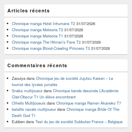
Zone
Articles récents
principale
de
widget
Chronique manga Hotel Inhumans T2
31/07/2026
pour
Chronique manga Meteoria T2
31/07/2026
la
Chronique manga Meteoria T1
31/07/2026
barre
Chronique manga The Hitman’s Fave T2
31/07/2026
latérale
Chronique manga Blood-Crawling Princess T3
31/07/2026
Commentaires récents
Zaouiya
dans
Chronique jeu de société Jujutsu Kaisen – Le
tournoi des lycées jumelés
Snake multijoueur
dans
Chronique bande dessinée L’Académie
Clair-Obscur T1 Un élève encombrant
Othello Multijoueurs
dans
Chronique manga Ramen Akaneko T7
bataille navale multijoueur
dans
Chronique manga Bride Of The
Death God T1
Eubben
dans
Test du jeu de société Subbuteo France – Belgique