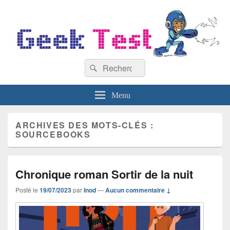
GeekTest
Recherche :
Blog jeux-vidéo et high-tech
Rechercher
Menu
ARCHIVES DES MOTS-CLÉS :
SOURCEBOOKS
Chronique roman Sortir de la nuit
Posté le
19/07/2023
par
Inod
—
Aucun commentaire ↓