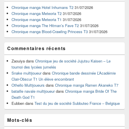
de
widget
Chronique manga Hotel Inhumans T2
31/07/2026
pour
Chronique manga Meteoria T2
31/07/2026
la
Chronique manga Meteoria T1
31/07/2026
barre
Chronique manga The Hitman’s Fave T2
31/07/2026
latérale
Chronique manga Blood-Crawling Princess T3
31/07/2026
Commentaires récents
Zaouiya
dans
Chronique jeu de société Jujutsu Kaisen – Le
tournoi des lycées jumelés
Snake multijoueur
dans
Chronique bande dessinée L’Académie
Clair-Obscur T1 Un élève encombrant
Othello Multijoueurs
dans
Chronique manga Ramen Akaneko T7
bataille navale multijoueur
dans
Chronique manga Bride Of The
Death God T1
Eubben
dans
Test du jeu de société Subbuteo France – Belgique
Mots-clés