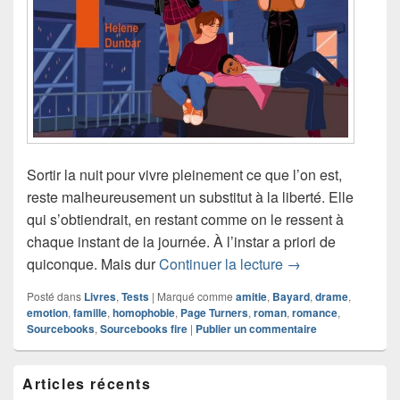
Sortir la nuit pour vivre pleinement ce que l’on est,
reste malheureusement un substitut à la liberté. Elle
qui s’obtiendrait, en restant comme on le ressent à
chaque instant de la journée. À l’instar a priori de
Chronique roman S
quiconque. Mais dur
Continuer la lecture
→
Posté dans
Livres
,
Tests
|
Marqué comme
amitie
,
Bayard
,
drame
,
emotion
,
famille
,
homophobie
,
Page Turners
,
roman
,
romance
,
Sourcebooks
,
Sourcebooks fire
|
Publier un commentaire
Zone
Articles récents
principale