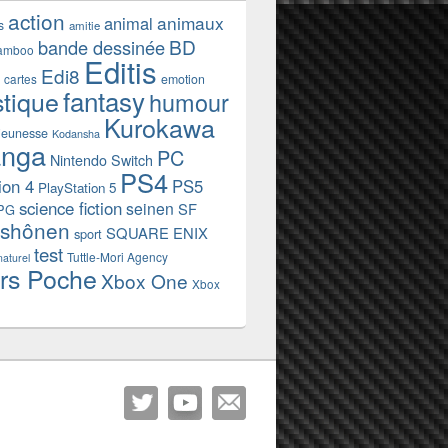
action
animaux
animal
s
amitie
BD
bande dessinée
amboo
Editis
Edi8
emotion
cartes
fantasy
stique
humour
Kurokawa
jeunesse
Kodansha
nga
PC
Nintendo Switch
PS4
ion 4
PS5
PlayStation 5
science fiction
seinen
SF
PG
shônen
SQUARE ENIX
sport
test
Tuttle-Mori Agency
naturel
rs Poche
Xbox One
Xbox