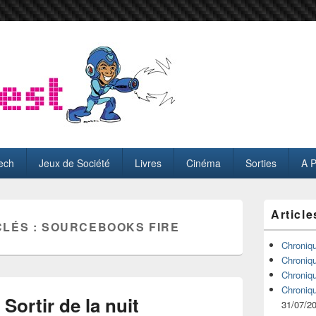
ech
Jeux de Société
Livres
Cinéma
Sorties
A 
Zone
Article
principale
CLÉS :
SOURCEBOOKS FIRE
de
widget
Chroniq
pour
Chroniq
la
Chroniq
barre
Chroniq
latérale
ortir de la nuit
31/07/2