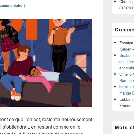
Chroniq
commentaire ↓
31/07/2
Commen
Zaouiya
Kaisen –
Snake mu
dessiné
encombr
Othello 
Ramen 
bataille
manga B
Eubben
France 
nement ce que l’on est, reste malheureusement
qui s’obtiendrait, en restant comme on le
Mots-c