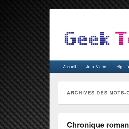
GeekTest
Blog jeux-vidéo et high-tech
Menu
Accueil
Jeux Vidéo
High T
principal
ARCHIVES DES MOTS-
Chronique roman S