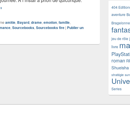
journée. À l’instar a priori de quiconque.
hronique roman Sortir de la nuit
→
404 Edition
aventure
B
mme
amitie
,
Bayard
,
drame
,
emotion
,
famille
,
Bragelonne
fanta
mance
,
Sourcebooks
,
Sourcebooks fire
|
Publier un
jeu de rôle
ma
livre
PlayStat
roman
R
Shueisha
stratégie
sur
Unive
Series