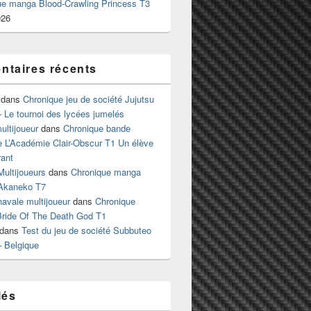
ue manga Blood-Crawling Princess T3
026
taires récents
dans
Chronique jeu de société Jujutsu
 Le tournoi des lycées jumelés
ltijoueur
dans
Chronique bande
e L’Académie Clair-Obscur T1 Un élève
ant
Multijoueurs
dans
Chronique manga
Akaneko T7
 navale multijoueur
dans
Chronique
ride Of The Death God T1
dans
Test du jeu de société Subbuteo
– Belgique
lés