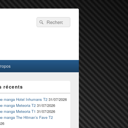
Recherche :
Rechercher
Propos
s récents
ue manga Hotel Inhumans T2
31/07/2026
ue manga Meteoria T2
31/07/2026
ue manga Meteoria T1
31/07/2026
ue manga The Hitman’s Fave T2
026