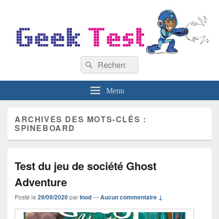
GeekTest
Recherche :
Blog jeux-vidéo et high-tech
Rechercher
Menu
ARCHIVES DES MOTS-CLÉS :
SPINEBOARD
Test du jeu de société Ghost
Adventure
Posté le
29/09/2020
par
Inod
—
Aucun commentaire ↓