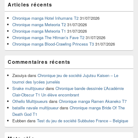
Zone
Articles récents
principale
de
widget
Chronique manga Hotel Inhumans T2
31/07/2026
pour
Chronique manga Meteoria T2
31/07/2026
la
Chronique manga Meteoria T1
31/07/2026
barre
Chronique manga The Hitman’s Fave T2
31/07/2026
latérale
Chronique manga Blood-Crawling Princess T3
31/07/2026
Commentaires récents
Zaouiya
dans
Chronique jeu de société Jujutsu Kaisen – Le
tournoi des lycées jumelés
Snake multijoueur
dans
Chronique bande dessinée L’Académie
Clair-Obscur T1 Un élève encombrant
Othello Multijoueurs
dans
Chronique manga Ramen Akaneko T7
bataille navale multijoueur
dans
Chronique manga Bride Of The
Death God T1
Eubben
dans
Test du jeu de société Subbuteo France – Belgique