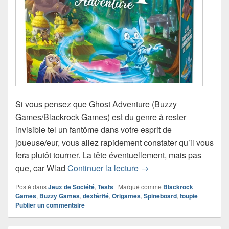
Si vous pensez que Ghost Adventure (Buzzy
Games/Blackrock Games) est du genre à rester
invisible tel un fantôme dans votre esprit de
joueuse/eur, vous allez rapidement constater qu’il vous
fera plutôt tourner. La tête éventuellement, mais pas
Test du jeu de société 
que, car Wlad
Continuer la lecture
→
Posté dans
Jeux de Société
,
Tests
|
Marqué comme
Blackrock
Games
,
Buzzy Games
,
dextérité
,
Origames
,
Spineboard
,
toupie
|
Publier un commentaire