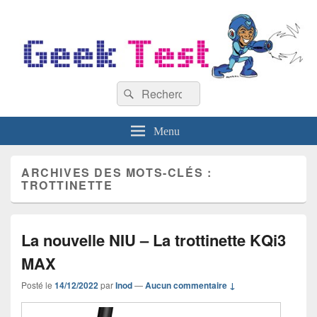
GeekTest
Recherche :
Blog jeux-vidéo et high-tech
Rechercher
Menu
ARCHIVES DES MOTS-CLÉS :
TROTTINETTE
La nouvelle NIU – La trottinette KQi3
MAX
Posté le
14/12/2022
par
Inod
—
Aucun commentaire ↓