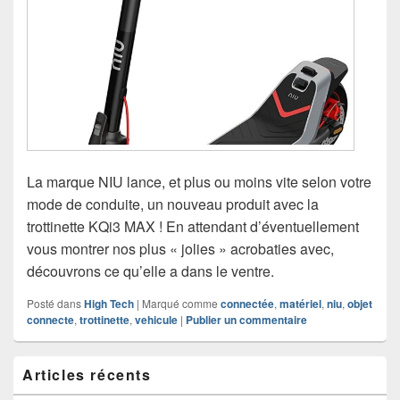
La marque NIU lance, et plus ou moins vite selon votre
mode de conduite, un nouveau produit avec la
trottinette KQi3 MAX ! En attendant d’éventuellement
vous montrer nos plus « jolies » acrobaties avec,
découvrons ce qu’elle a dans le ventre.
Posté dans
High Tech
|
Marqué comme
connectée
,
matériel
,
niu
,
objet
connecte
,
trottinette
,
vehicule
|
Publier un commentaire
Zone
Articles récents
principale
de