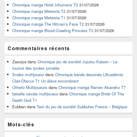
widget
Chronique manga Hotel Inhumans T2
31/07/2026
pour
Chronique manga Meteoria T2
31/07/2026
la
Chronique manga Meteoria T1
31/07/2026
barre
Chronique manga The Hitman’s Fave T2
31/07/2026
latérale
Chronique manga Blood-Crawling Princess T3
31/07/2026
Commentaires récents
Zaouiya
dans
Chronique jeu de société Jujutsu Kaisen – Le
tournoi des lycées jumelés
Snake multijoueur
dans
Chronique bande dessinée L’Académie
Clair-Obscur T1 Un élève encombrant
Othello Multijoueurs
dans
Chronique manga Ramen Akaneko T7
bataille navale multijoueur
dans
Chronique manga Bride Of The
Death God T1
Eubben
dans
Test du jeu de société Subbuteo France – Belgique
Mots-clés