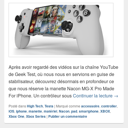
Après avoir regardé des vidéos sur la chaîne YouTube
de Geek Test, où nous nous en servions en guise de
stabilisateur, découvrez désormais en profondeur ce
que nous réserve la manette Nacon MG-X Pro Made
Chroni
For iPhone. Un contrôleur sous
Continuer la lecture
→
Posté dans
High Tech
,
Tests
|
Marqué comme
accessoire
,
controller
,
iOS
,
iphone
,
manette
,
matériel
,
Nacon
,
pad
,
smartphone
,
XBOX
,
Xbox One
,
Xbox Series
|
Publier un commentaire