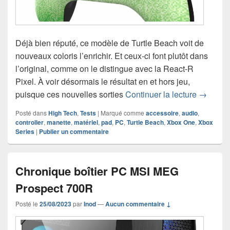
Déjà bien réputé, ce modèle de Turtle Beach voit de
nouveaux coloris l’enrichir. Et ceux-ci font plutôt dans
l’original, comme on le distingue avec la React-R
Pixel. À voir désormais le résultat en et hors jeu,
Chroniqu
puisque ces nouvelles sorties
Continuer la lecture
→
Posté dans
High Tech
,
Tests
|
Marqué comme
accessoire
,
audio
,
controller
,
manette
,
matériel
,
pad
,
PC
,
Turtle Beach
,
Xbox One
,
Xbox
Series
|
Publier un commentaire
Chronique boîtier PC MSI MEG
Prospect 700R
Posté le
25/08/2023
par
Inod
—
Aucun commentaire ↓