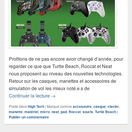
Profitons de ne pas encore avoir changé d’année, pour
regarder ce que que Turtle Beach, Roccat et Neat
nous proposent au niveau des nouvelles technologies.
Retour sur les casques, manettes et accessoires de
simulation de vol les mieux noté.e.s de
Sélection 2022 accessoires Turtle Bea
Continuer la lecture
→
Posté dans
High Tech
|
Marqué comme
accessoire
,
casque
,
clavier
,
manette
,
matériel
,
micro
,
neat
,
pad
,
Roccat
,
souris
,
Turtle Beach
|
Publier un commentaire
Navigation