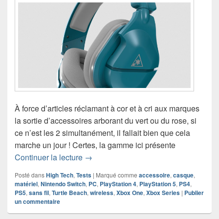
À force d’articles réclamant à cor et à cri aux marques
la sortie d’accessoires arborant du vert ou du rose, si
ce n’est les 2 simultanément, il fallait bien que cela
marche un jour ! Certes, la gamme ici présente
Chronique casque Stealth 600 Gen 2 M
Continuer la lecture
→
Posté dans
High Tech
,
Tests
|
Marqué comme
accessoire
,
casque
,
matériel
,
Nintendo Switch
,
PC
,
PlayStation 4
,
PlayStation 5
,
PS4
,
PS5
,
sans fil
,
Turtle Beach
,
wireless
,
Xbox One
,
Xbox Series
|
Publier
un commentaire