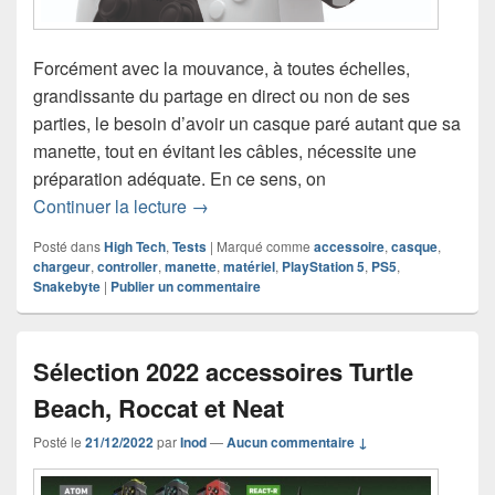
Forcément avec la mouvance, à toutes échelles,
grandissante du partage en direct ou non de ses
parties, le besoin d’avoir un casque paré autant que sa
manette, tout en évitant les câbles, nécessite une
préparation adéquate. En ce sens, on
Chronique chargeur snakebyte Dual C
Continuer la lecture
→
Posté dans
High Tech
,
Tests
|
Marqué comme
accessoire
,
casque
,
chargeur
,
controller
,
manette
,
matériel
,
PlayStation 5
,
PS5
,
Snakebyte
|
Publier un commentaire
Sélection 2022 accessoires Turtle
Beach, Roccat et Neat
Posté le
21/12/2022
par
Inod
—
Aucun commentaire ↓