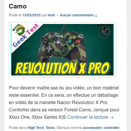
Camo
Posté le
15/02/2023
par
Inod
—
Aucun commentaire ↓
Pour devenir maître.sse du jeu vidéo, un bon matériel
reste essentiel. En ce sens, on effectue un déballage
en vidéo de la manette Nacon Revolution X Pro
Controller dans sa version Forest Camo, conçue pour
Présentati
Xbox One, Xbox Series X|S
Continuer la lecture
→
Posté dans
High Tech
,
Tests
|
Marqué comme
accessoire
,
controller
,