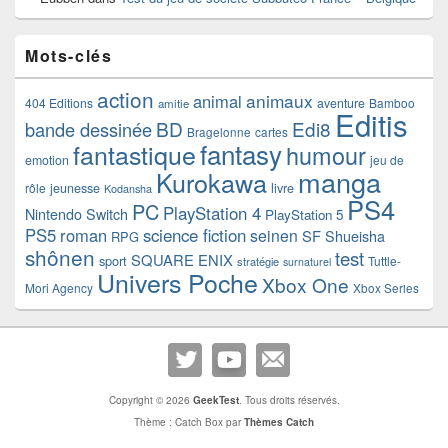
Mots-clés
action
animaux
animal
404 Editions
aventure
Bamboo
amitie
Editis
BD
Edi8
bande dessinée
Bragelonne
cartes
fantasy
fantastique
humour
emotion
jeu de
manga
Kurokawa
rôle
jeunesse
livre
Kodansha
PS4
PC
PlayStation 4
Nintendo Switch
PlayStation 5
PS5
roman
science fiction
seinen
SF
Shueisha
RPG
shônen
test
SQUARE ENIX
sport
Tuttle-
stratégie
surnaturel
Univers Poche
Xbox One
Mori Agency
Xbox Series
Copyright © 2026
GeekTest
. Tous droits réservés.
Thème : Catch Box par
Thèmes Catch