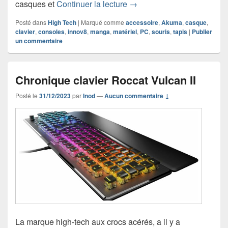
Déferlement d’accessoire
casques et
Continuer la lecture
→
Posté dans
High Tech
|
Marqué comme
accessoire
,
Akuma
,
casque
,
clavier
,
consoles
,
innov8
,
manga
,
matériel
,
PC
,
souris
,
tapis
|
Publier
un commentaire
Chronique clavier Roccat Vulcan II
Posté le
31/12/2023
par
Inod
—
Aucun commentaire ↓
La marque high-tech aux crocs acérés, a il y a