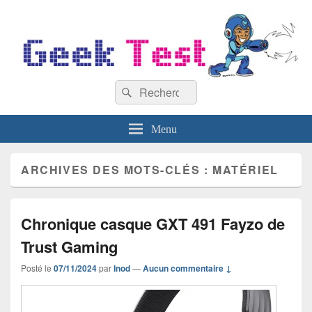
GeekTest
Recherche :
Blog jeux-vidéo et high-tech
Rechercher
Menu
ARCHIVES DES MOTS-CLÉS :
MATÉRIEL
Chronique casque GXT 491 Fayzo de
Trust Gaming
Posté le
07/11/2024
par
Inod
—
Aucun commentaire ↓