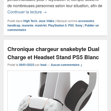
de nombreuses personnes selon leur situation, afin de
Project Leonardo – Simplifier l’accessi
Continuer la lecture
→
Posté dans
High Tech
,
Jeux Vidéo
|
Marqué comme
accessoire
,
handicap
,
manette
,
matériel
,
PlayStation 5
,
PS5
,
Sony
|
Publier un
commentaire
Chronique chargeur snakebyte Dual
Charge et Headset Stand PS5 Blanc
Posté le
09/01/2023
par
Inod
—
Aucun commentaire ↓