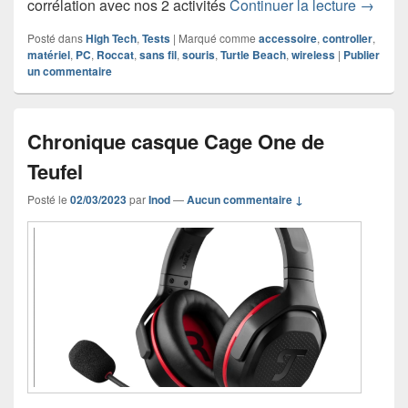
Chroniq
corrélation avec nos 2 activités
Continuer la lecture
→
Posté dans
High Tech
,
Tests
|
Marqué comme
accessoire
,
controller
,
matériel
,
PC
,
Roccat
,
sans fil
,
souris
,
Turtle Beach
,
wireless
|
Publier
un commentaire
Chronique casque Cage One de
Teufel
Posté le
02/03/2023
par
Inod
—
Aucun commentaire ↓