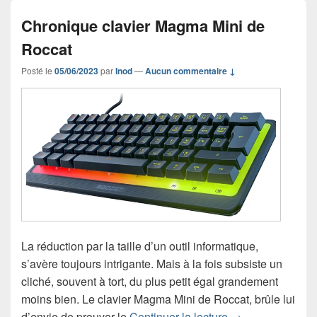
Chronique clavier Magma Mini de
Roccat
Posté le
05/06/2023
par
Inod
—
Aucun commentaire ↓
La réduction par la taille d’un outil informatique,
s’avère toujours intrigante. Mais à la fois subsiste un
cliché, souvent à tort, du plus petit égal grandement
moins bien. Le clavier Magma Mini de Roccat, brûle lui
Chronique clavi
d’envie de prouver le
Continuer la lecture
→