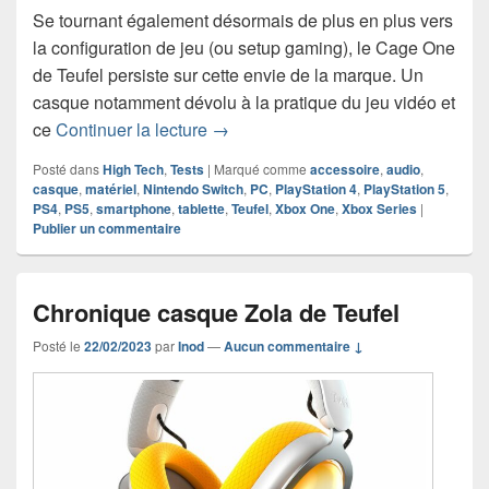
Se tournant également désormais de plus en plus vers
la configuration de jeu (ou setup gaming), le Cage One
de Teufel persiste sur cette envie de la marque. Un
casque notamment dévolu à la pratique du jeu vidéo et
Chronique casque Cage One de Teu
ce
Continuer la lecture
→
Posté dans
High Tech
,
Tests
|
Marqué comme
accessoire
,
audio
,
casque
,
matériel
,
Nintendo Switch
,
PC
,
PlayStation 4
,
PlayStation 5
,
PS4
,
PS5
,
smartphone
,
tablette
,
Teufel
,
Xbox One
,
Xbox Series
|
Publier un commentaire
Chronique casque Zola de Teufel
Posté le
22/02/2023
par
Inod
—
Aucun commentaire ↓