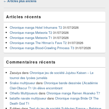
←
Articles plus anciens
dans
les
Zone
articles
Articles récents
principale
de
widget
Chronique manga Hotel Inhumans T2
31/07/2026
pour
Chronique manga Meteoria T2
31/07/2026
la
Chronique manga Meteoria T1
31/07/2026
barre
Chronique manga The Hitman’s Fave T2
31/07/2026
latérale
Chronique manga Blood-Crawling Princess T3
31/07/2026
Commentaires récents
Zaouiya
dans
Chronique jeu de société Jujutsu Kaisen – Le
tournoi des lycées jumelés
Snake multijoueur
dans
Chronique bande dessinée L’Académie
Clair-Obscur T1 Un élève encombrant
Othello Multijoueurs
dans
Chronique manga Ramen Akaneko T7
bataille navale multijoueur
dans
Chronique manga Bride Of The
Death God T1
Eubben
dans
Test du jeu de société Subbuteo France – Belgique