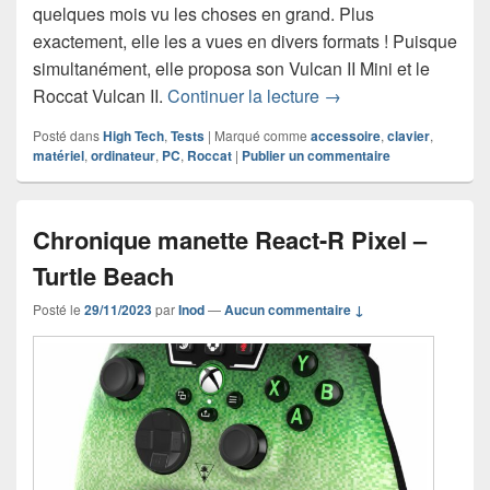
quelques mois vu les choses en grand. Plus
exactement, elle les a vues en divers formats ! Puisque
simultanément, elle proposa son Vulcan II Mini et le
Chronique clavier Roc
Roccat Vulcan II.
Continuer la lecture
→
Posté dans
High Tech
,
Tests
|
Marqué comme
accessoire
,
clavier
,
matériel
,
ordinateur
,
PC
,
Roccat
|
Publier un commentaire
Chronique manette React-R Pixel –
Turtle Beach
Posté le
29/11/2023
par
Inod
—
Aucun commentaire ↓