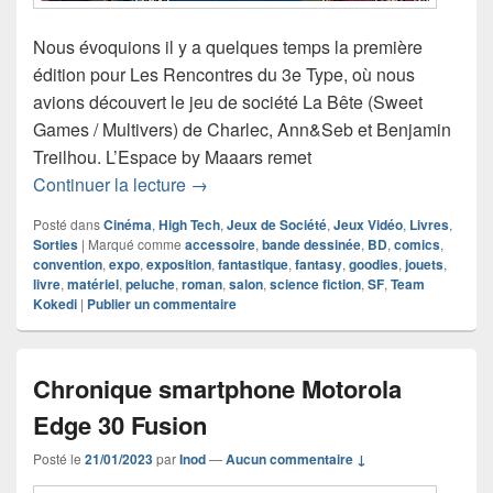
Nous évoquions il y a quelques temps la première
édition pour Les Rencontres du 3e Type, où nous
avions découvert le jeu de société La Bête (Sweet
Games / Multivers) de Charlec, Ann&Seb et Benjamin
Treilhou. L’Espace by Maaars remet
L’exposition / salon Les Rencontres d
Continuer la lecture
→
Posté dans
Cinéma
,
High Tech
,
Jeux de Société
,
Jeux Vidéo
,
Livres
,
Sorties
|
Marqué comme
accessoire
,
bande dessinée
,
BD
,
comics
,
convention
,
expo
,
exposition
,
fantastique
,
fantasy
,
goodies
,
jouets
,
livre
,
matériel
,
peluche
,
roman
,
salon
,
science fiction
,
SF
,
Team
Kokedi
|
Publier un commentaire
Chronique smartphone Motorola
Edge 30 Fusion
Posté le
21/01/2023
par
Inod
—
Aucun commentaire ↓