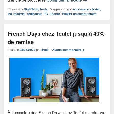
Posté dans
High Tech
,
Tests
|
Marqué comme
accessoire
,
clavier
,
led
,
matériel
,
ordinateur
,
PC
,
Roccat
|
Publier un commentaire
French Days chez Teufel jusqu’à 40%
de remise
Posté le
08/05/2023
par
Inod
—
Aucun commentaire ↓
À l’occasion des French Days, chez Teufel on retrouve