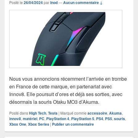
Posté le
26/04/2024
par
Inod
—
Aucun commentaire ↓
Nous vous annoncions récemment l’arrivée en trombe
en France de cette marque, en partenariat avec
Innov8. Elle poursuit d’ores et déjà ses sorties, avec
désormais la souris Otaku MO3 d’Akuma.
Posté dans
High Tech
,
Tests
|
Marqué comme
accessoire
,
Akuma
,
innov8
,
matériel
,
PC
,
PlayStation 4
,
PlayStation 5
,
PS4
,
PS5
,
souris
,
Xbox One
,
Xbox Series
|
Publier un commentaire