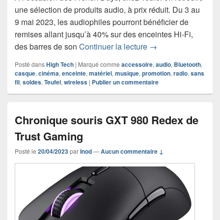
une sélection de produits audio, à prix réduit. Du 3 au
9 mai 2023, les audiophiles pourront bénéficier de
remises allant jusqu’à 40% sur des enceintes Hi-Fi,
French Days chez Te
des barres de son
Continuer la lecture
→
Posté dans
High Tech
|
Marqué comme
accessoire
,
audio
,
Bluetooth
,
casque
,
cinéma
,
enceinte
,
matériel
,
musique
,
promotion
,
radio
,
sans
fil
,
soldes
,
Teufel
,
wireless
|
Publier un commentaire
Chronique souris GXT 980 Redex de
Trust Gaming
Posté le
20/04/2023
par
Inod
—
Aucun commentaire ↓