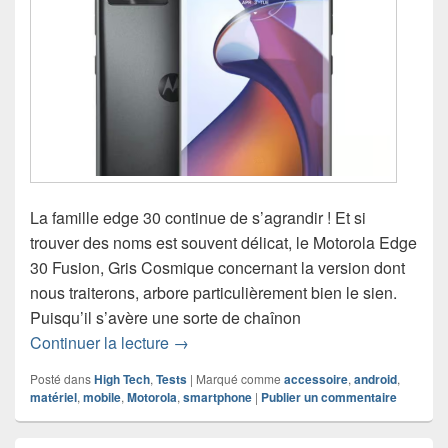
La famille edge 30 continue de s’agrandir ! Et si
trouver des noms est souvent délicat, le Motorola Edge
30 Fusion, Gris Cosmique concernant la version dont
nous traiterons, arbore particulièrement bien le sien.
Puisqu’il s’avère une sorte de chaînon
Chronique smartphone Motorola Edge 
Continuer la lecture
→
Posté dans
High Tech
,
Tests
|
Marqué comme
accessoire
,
android
,
matériel
,
mobile
,
Motorola
,
smartphone
|
Publier un commentaire