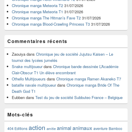
pour
Chronique manga Meteoria T2
31/07/2026
la
Chronique manga Meteoria T1
31/07/2026
barre
Chronique manga The Hitman’s Fave T2
31/07/2026
latérale
Chronique manga Blood-Crawling Princess T3
31/07/2026
Commentaires récents
Zaouiya
dans
Chronique jeu de société Jujutsu Kaisen – Le
tournoi des lycées jumelés
Snake multijoueur
dans
Chronique bande dessinée L’Académie
Clair-Obscur T1 Un élève encombrant
Othello Multijoueurs
dans
Chronique manga Ramen Akaneko T7
bataille navale multijoueur
dans
Chronique manga Bride Of The
Death God T1
Eubben
dans
Test du jeu de société Subbuteo France – Belgique
Mots-clés
action
animaux
animal
404 Editions
aventure
Bamboo
amitie