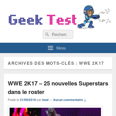
GeekTest
Recherche :
Blog jeux-vidéo et high-tech
Rechercher
Menu
ARCHIVES DES MOTS-CLÉS :
WWE 2K17
WWE 2K17 – 25 nouvelles Superstars
dans le roster
Posté le
21/09/2016
par
Inod
—
Aucun commentaire ↓