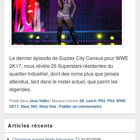
Le dernier épisode de Suplex City Census pour WWE
2K17, nous révèle 25 Superstars résidentes du
quartier industriel, dont des noms plus que jamais
attendus, tant dans le roster actuel, que parmi les
légendes.
Posté dans
Jeux Vidéo
|
Marqué comme
2K
,
catch
,
PS3
,
PS4
,
WWE
2K17
,
Xbox 360
,
Xbox One
|
Publier un commentaire
Zone
Articles récents
principale
de
widget
Chronique manga Hotel Inhumans T2
31/07/2026