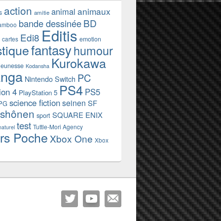
action
animaux
animal
s
amitie
BD
bande dessinée
amboo
Editis
Edi8
emotion
cartes
fantasy
stique
humour
Kurokawa
jeunesse
Kodansha
nga
PC
Nintendo Switch
PS4
ion 4
PS5
PlayStation 5
science fiction
seinen
SF
PG
shônen
SQUARE ENIX
sport
test
Tuttle-Mori Agency
naturel
rs Poche
Xbox One
Xbox