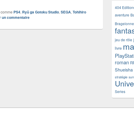
404 Edition
 comme
PS4
,
Ryû ga Gotoku Studio
,
SEGA
,
Tohihiro
aventure
B
er un commentaire
Bragelonne
fanta
jeu de rôle
ma
livre
PlayStat
roman
R
Shueisha
stratégie
sur
Unive
Series