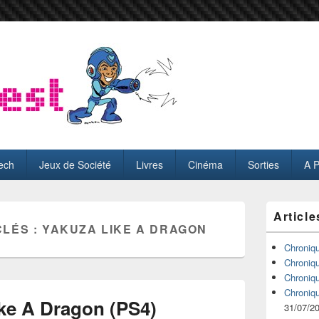
ech
Jeux de Société
Livres
Cinéma
Sorties
A 
Zone
Article
principale
CLÉS :
YAKUZA LIKE A DRAGON
de
widget
Chroniq
pour
Chroniq
la
Chroniq
barre
Chroniq
latérale
ike A Dragon (PS4)
31/07/2