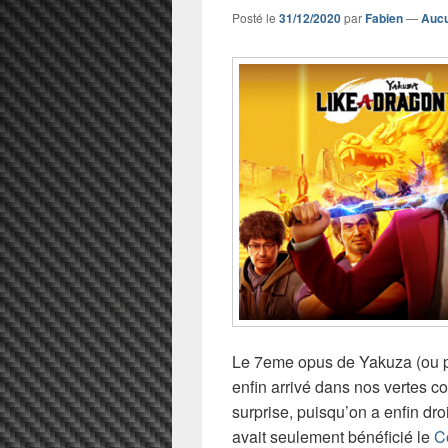
Posté le
31/12/2020
par
Fabien
—
Aucu
Le 7eme opus de Yakuza (ou pl
enfin arrivé dans nos vertes c
surprise, puisqu’on a enfin dro
avait seulement bénéficié le
C