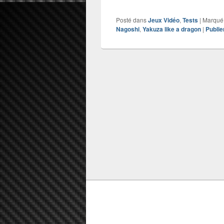
Posté dans
Jeux Vidéo
,
Tests
|
Marqué
Nagoshi
,
Yakuza like a dragon
|
Publi