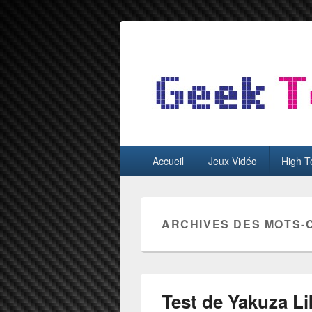
GeekTest
Blog jeux-vidéo et high-tech
Menu
Accueil
Jeux Vidéo
High T
principal
ARCHIVES DES MOTS-
Test de Yakuza L