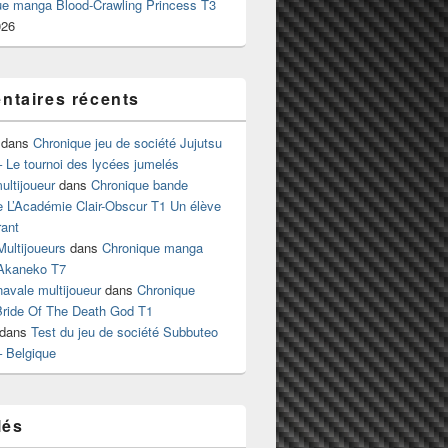
ue manga Blood-Crawling Princess T3
026
taires récents
dans
Chronique jeu de société Jujutsu
 Le tournoi des lycées jumelés
ltijoueur
dans
Chronique bande
e L’Académie Clair-Obscur T1 Un élève
ant
Multijoueurs
dans
Chronique manga
Akaneko T7
 navale multijoueur
dans
Chronique
ride Of The Death God T1
dans
Test du jeu de société Subbuteo
– Belgique
lés