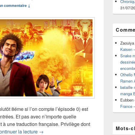
Chroniq
n commentaire ↓
31/07/2
Commen
Zaouiya
Kaisen –
Snake mu
dessiné
encombr
Othello 
Ramen 
bataille
manga B
Eubben
France 
utôt 8éme si l’on compte l’épisode 0) est
ontrées. Et pas avec n’importe quelle
it à une traduction française. Privilège dont
Mots-c
Test de Yakuza Like A Dragon (PS4)
ontinuer la lecture
→