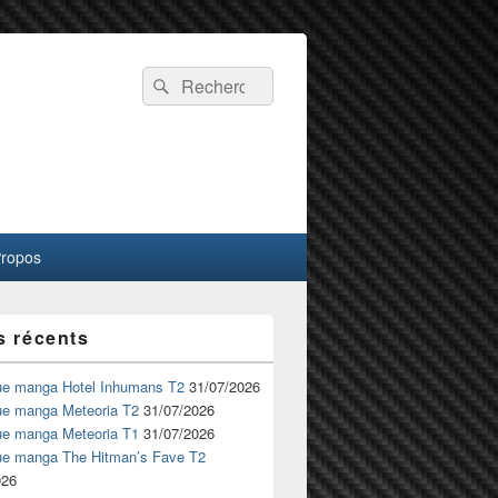
Recherche :
Rechercher
Propos
s récents
ue manga Hotel Inhumans T2
31/07/2026
ue manga Meteoria T2
31/07/2026
ue manga Meteoria T1
31/07/2026
ue manga The Hitman’s Fave T2
026