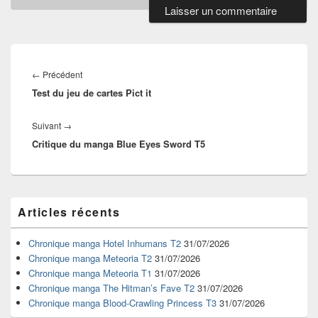
Navigation
de
Article
←
Précédent
l’article
Test du jeu de cartes Pict it
précédent :
Article
Suivant
→
Critique du manga Blue Eyes Sword T5
suivant :
Zone
Articles récents
principale
de
widget
Chronique manga Hotel Inhumans T2
31/07/2026
pour
Chronique manga Meteoria T2
31/07/2026
la
Chronique manga Meteoria T1
31/07/2026
barre
Chronique manga The Hitman’s Fave T2
31/07/2026
latérale
Chronique manga Blood-Crawling Princess T3
31/07/2026