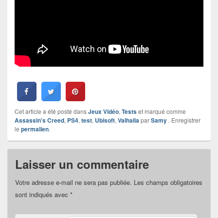
Cet article a été posté dans
Jeux Vidéo
,
Tests
et marqué comme
Assassin's Creed
,
PS4
,
test
,
Ubisoft
,
Valhalla
par
Samy
. Enregistrer
le
permalien
.
Laisser un commentaire
Votre adresse e-mail ne sera pas publiée.
Les champs obligatoires
sont indiqués avec
*