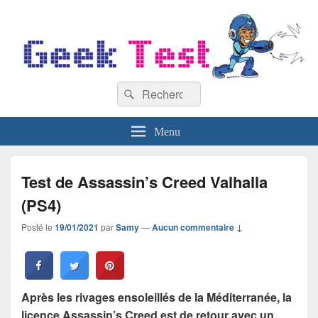
GeekTest
Recherche :
Blog jeux-vidéo et high-tech
Rechercher
Menu
Test de Assassin’s Creed Valhalla
(PS4)
Posté le
19/01/2021
par
Samy
—
Aucun commentaire ↓
Après les rivages ensoleillés de la Méditerranée, la
licence Assassin’s Creed est de retour avec un