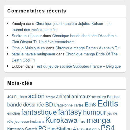
Commentaires récents
Zaouiya
dans
Chronique jeu de société Jujutsu Kaisen – Le
tournoi des lycées jumelés
Snake multijoueur
dans
Chronique bande dessinée L’Académie
Clair-Obscur T1 Un élève encombrant
Othello Multijoueurs
dans
Chronique manga Ramen Akaneko T7
bataille navale multijoueur
dans
Chronique manga Bride Of The
Death God T1
Eubben
dans
Test du jeu de société Subbuteo France – Belgique
Mots-clés
action
animaux
animal
404 Editions
aventure
Bamboo
amitie
Editis
BD
Edi8
bande dessinée
Bragelonne
cartes
fantasy
fantastique
humour
emotion
jeu de
manga
Kurokawa
rôle
jeunesse
livre
Kodansha
PS4
PC
PlayStation 4
Nintendo Switch
PlayStation 5