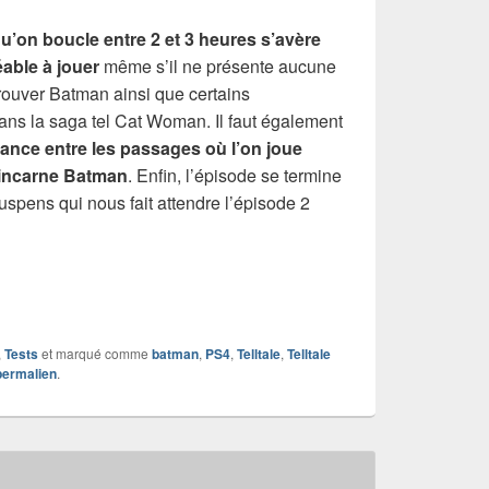
u’on boucle entre 2 et 3 heures s’avère
able à jouer
même s’il ne présente aucune
retrouver Batman ainsi que certains
ans la saga tel Cat Woman. Il faut également
nance entre les passages où l’on joue
 incarne Batman
. Enfin, l’épisode se termine
uspens qui nous fait attendre l’épisode 2
,
Tests
et marqué comme
batman
,
PS4
,
Telltale
,
Telltale
permalien
.