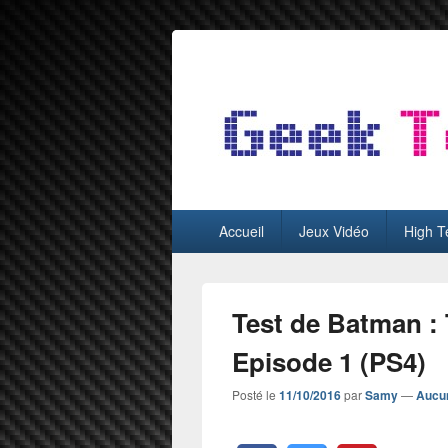
GeekTest
Blog jeux-vidéo et high-tech
Menu
Accueil
Jeux Vidéo
High T
principal
Test de Batman : T
Episode 1 (PS4)
Posté le
11/10/2016
par
Samy
—
Aucu