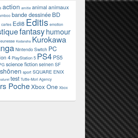
action
animaux
animal
s
amitie
BD
bande dessinée
amboo
Editis
Edi8
emotion
cartes
fantasy
stique
humour
Kurokawa
jeunesse
Kodansha
nga
PC
Nintendo Switch
PS4
ion 4
PS5
PlayStation 5
science fiction
seinen
SF
PG
shônen
SQUARE ENIX
sport
test
Tuttle-Mori Agency
naturel
rs Poche
Xbox One
Xbox