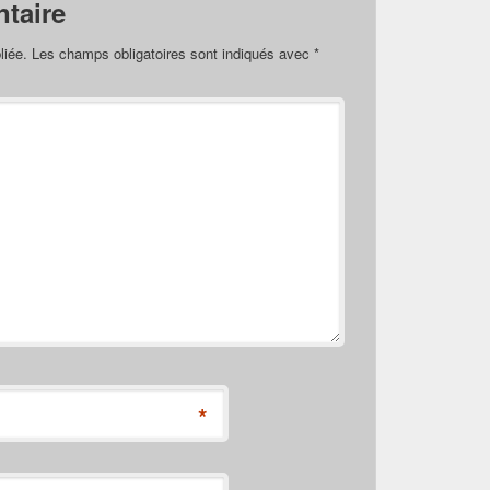
taire
liée.
Les champs obligatoires sont indiqués avec
*
*