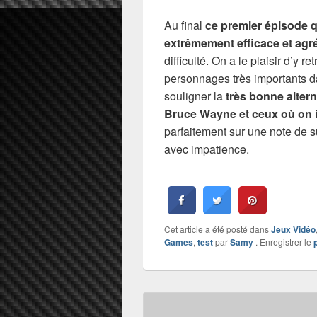
Au final
ce premier épisode q
extrêmement efficace et agré
difficulté. On a le plaisir d’y 
personnages très importants d
souligner la
très bonne alter
Bruce Wayne et ceux où on
parfaitement sur une note de s
avec impatience.
Cet article a été posté dans
Jeux Vidéo
Games
,
test
par
Samy
. Enregistrer le