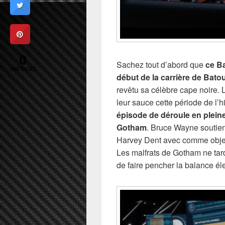
0
Sachez tout d’abord que
ce Ba
PARTAGES
début de la carrière de Bato
revêtu sa célèbre cape noire. L
leur sauce cette période de l’h
épisode de déroule en plein
Gotham
. Bruce Wayne soutien
Harvey Dent avec comme objec
Les malfrats de Gotham ne tarde
de faire pencher la balance éle