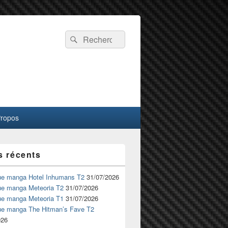
Recherche :
Rechercher
Propos
s récents
ue manga Hotel Inhumans T2
31/07/2026
ue manga Meteoria T2
31/07/2026
ue manga Meteoria T1
31/07/2026
ue manga The Hitman’s Fave T2
026