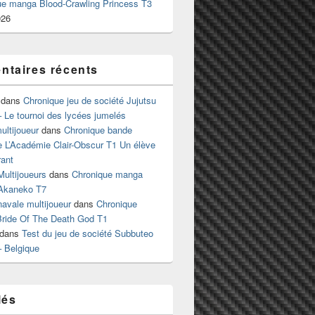
ue manga Blood-Crawling Princess T3
026
taires récents
dans
Chronique jeu de société Jujutsu
 Le tournoi des lycées jumelés
ltijoueur
dans
Chronique bande
e L’Académie Clair-Obscur T1 Un élève
ant
Multijoueurs
dans
Chronique manga
Akaneko T7
 navale multijoueur
dans
Chronique
ride Of The Death God T1
dans
Test du jeu de société Subbuteo
– Belgique
lés