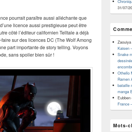
Chroniq
31/07/2
nce pourrait paraître aussi alléchante que
 d’une licence aussi prestigieuse peut être
Commen
re côté l’éditeur californien Telltale a déjà
r-faire sur des licences DC (The Wolf Among
Zaouiya
ne part importante de story telling. Voyons
Kaisen –
e, sans spoiler bien sûr !
Snake mu
dessiné
encombr
Othello 
Ramen 
bataille
manga B
Eubben
France 
Mots-c