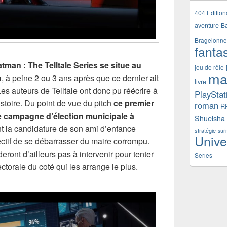
404 Edition
aventure
B
Bragelonne
fanta
tman : The Telltale Series se situe au
jeu de rôle
ma
u
, à peine 2 ou 3 ans après que ce dernier ait
livre
es auteurs de Telltale ont donc pu réécrire à
PlayStat
istoire. Du point de vue du pitch
ce premier
roman
R
e campagne d’élection municipale à
Shueisha
t la candidature de son ami d’enfance
stratégie
sur
Unive
tif de se débarrasser du maire corrompu.
ront d’ailleurs pas à intervenir pour tenter
Series
ctorale du coté qui les arrange le plus.