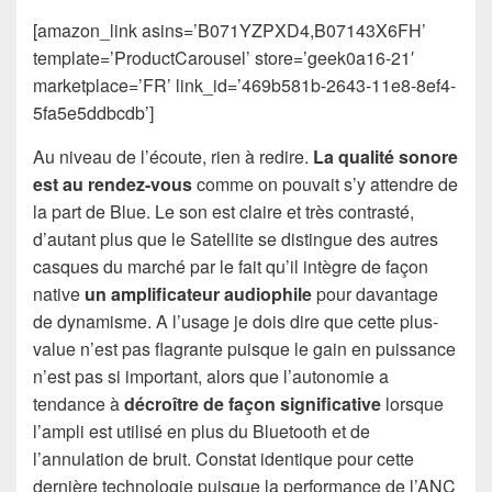
[amazon_link asins=’B071YZPXD4,B07143X6FH’
template=’ProductCarousel’ store=’geek0a16-21′
marketplace=’FR’ link_id=’469b581b-2643-11e8-8ef4-
5fa5e5ddbcdb’]
Au niveau de l’écoute, rien à redire.
La qualité sonore
est au rendez-vous
comme on pouvait s’y attendre de
la part de Blue. Le son est claire et très contrasté,
d’autant plus que le Satellite se distingue des autres
casques du marché par le fait qu’il intègre de façon
native
un amplificateur audiophile
pour davantage
de dynamisme. A l’usage je dois dire que cette plus-
value n’est pas flagrante puisque le gain en puissance
n’est pas si important, alors que l’autonomie a
tendance à
décroître de façon significative
lorsque
l’ampli est utilisé en plus du Bluetooth et de
l’annulation de bruit. Constat identique pour cette
dernière technologie puisque la performance de l’ANC