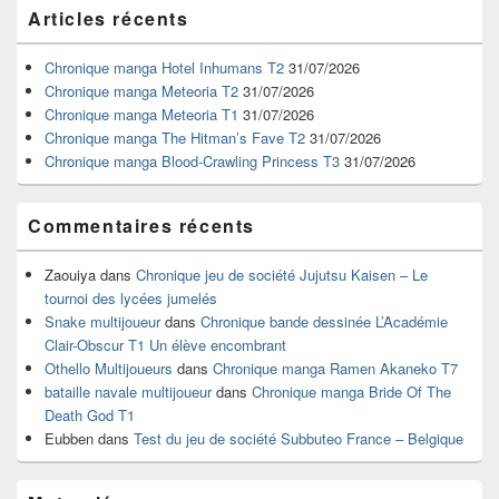
Zone
Articles récents
principale
de
widget
Chronique manga Hotel Inhumans T2
31/07/2026
pour
Chronique manga Meteoria T2
31/07/2026
la
Chronique manga Meteoria T1
31/07/2026
barre
Chronique manga The Hitman’s Fave T2
31/07/2026
latérale
Chronique manga Blood-Crawling Princess T3
31/07/2026
Commentaires récents
Zaouiya
dans
Chronique jeu de société Jujutsu Kaisen – Le
tournoi des lycées jumelés
Snake multijoueur
dans
Chronique bande dessinée L’Académie
Clair-Obscur T1 Un élève encombrant
Othello Multijoueurs
dans
Chronique manga Ramen Akaneko T7
bataille navale multijoueur
dans
Chronique manga Bride Of The
Death God T1
Eubben
dans
Test du jeu de société Subbuteo France – Belgique