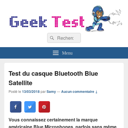
GeekTest
Recherche :
Blog jeux-vidéo et high-tech
Rechercher
Menu
Test du casque Bluetooth Blue
Satellite
Posté le
13/03/2018
par
Samy
—
Aucun commentaire ↓
Vous connaissez certainement la marque
américaine Blue Microphones, parfois sans même