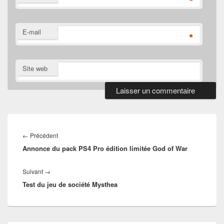
*
E-mail
*
Site web
Navigation
de
Article
←
Précédent
l’article
Annonce du pack PS4 Pro édition limitée God of War
précédent :
Article
Suivant
→
Test du jeu de société Mysthea
suivant :