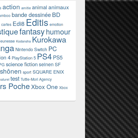
action
animaux
animal
s
amitie
BD
bande dessinée
amboo
Editis
Edi8
emotion
cartes
fantasy
stique
humour
Kurokawa
jeunesse
Kodansha
nga
PC
Nintendo Switch
PS4
ion 4
PS5
PlayStation 5
science fiction
seinen
SF
PG
shônen
SQUARE ENIX
sport
test
Tuttle-Mori Agency
naturel
rs Poche
Xbox One
Xbox