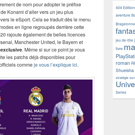
ement de nom pour adopter le préfixe
404 Edition
n de Konami d’aller vers un jeu plus
aventure
B
 vers le eSport. Cela se traduit dès le menu
Bragelonne
 modes en ligne regroupés derrière cette
fanta
20 rajoute également de belles licences
jeu de rôle
rsenal, Manchester United, le Bayern et
ma
livre
 exclusive
. Même si sur ce point je vous
PlayStat
ite les patchs déjà disponibles pour
roman
R
s officiels comme
je vous l’explique ici
.
Shueisha
stratégie
sur
Unive
Series