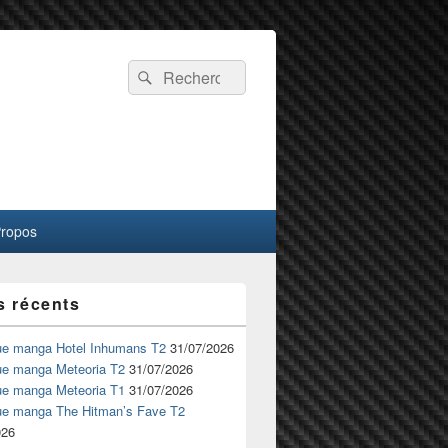
Recherche :
Rechercher
Propos
s récents
ue manga Hotel Inhumans T2
31/07/2026
ue manga Meteoria T2
31/07/2026
ue manga Meteoria T1
31/07/2026
ue manga The Hitman’s Fave T2
026