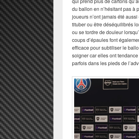
qui prend plus de cartons qu’a
du ballon en n’hésitant pas à 
joueurs n’ont jamais été aussi d
tituber ou être déséquilibrés l
ou se tordre de douleur lorsqu’
coups d’épaules font égalemen
efficace pour subtiliser le ball
soigner car elles ont tendance 
parfois dans les pieds de l’adv