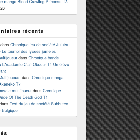
ue manga Blood-Crawling Princess T3
026
taires récents
dans
Chronique jeu de société Jujutsu
 Le tournoi des lycées jumelés
ltijoueur
dans
Chronique bande
e L’Académie Clair-Obscur T1 Un élève
ant
Multijoueurs
dans
Chronique manga
Akaneko T7
 navale multijoueur
dans
Chronique
ride Of The Death God T1
dans
Test du jeu de société Subbuteo
– Belgique
lés