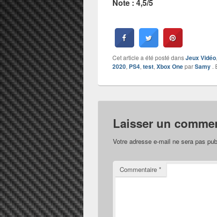
Note : 4,5/5
Cet article a été posté dans
Jeux Vidéo
2020
,
PS4
,
test
,
Xbox One
par
Samy
. 
Laisser un commen
Votre adresse e-mail ne sera pas pub
Commentaire
*