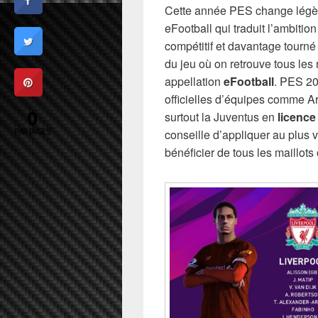
Cette année PES change légèr
eFootball qui traduit l’ambitio
compétitif et davantage tourné
du jeu où on retrouve tous les
appellation
eFootball
. PES 20
officielles d’équipes comme A
0
surtout la Juventus en
licence
PARTAGES
conseille d’appliquer au plus v
bénéficier de tous les maillot