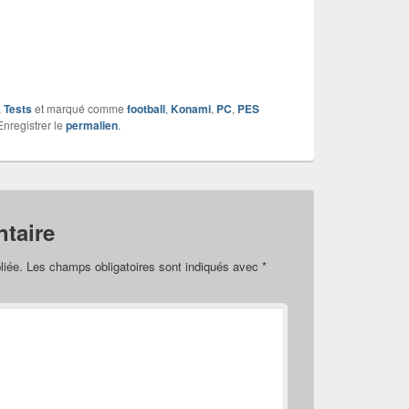
,
Tests
et marqué comme
football
,
Konami
,
PC
,
PES
Enregistrer le
permalien
.
taire
liée.
Les champs obligatoires sont indiqués avec
*