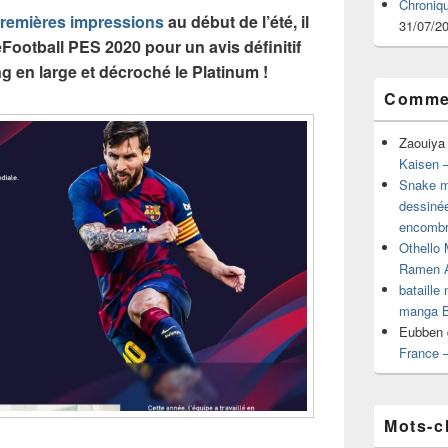
Chroniq
remières impressions
au début de l’été, il
31/07/2
eFootball PES 2020 pour un avis définitif
g en large et décroché le Platinum !
Commen
Zaouiya
Kaisen –
Snake mu
dessiné
encombr
Othello 
Ramen 
bataille
manga B
Eubben
France 
Mots-c