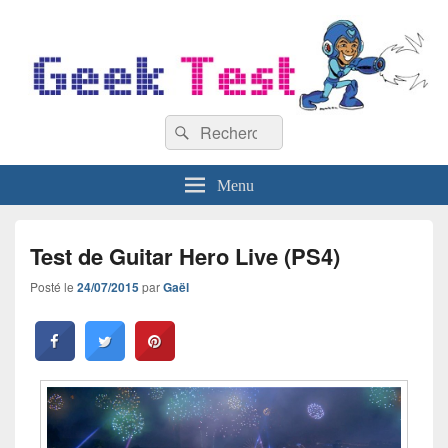
GeekTest
Recherche :
Blog jeux-vidéo et high-tech
Rechercher
Menu
Test de Guitar Hero Live (PS4)
Posté le
24/07/2015
par
Gaël