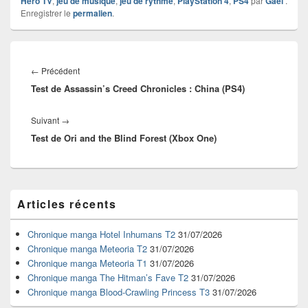
Hero TV
,
jeu de musique
,
jeu de rythme
,
PlayStation 4
,
PS4
par
Gaël
.
Enregistrer le
permalien
.
Navigation
de
Article
←
Précédent
l’article
Test de Assassin’s Creed Chronicles : China (PS4)
précédent :
Article
Suivant
→
Test de Ori and the Blind Forest (Xbox One)
suivant :
Zone
Articles récents
principale
de
widget
Chronique manga Hotel Inhumans T2
31/07/2026
pour
Chronique manga Meteoria T2
31/07/2026
la
Chronique manga Meteoria T1
31/07/2026
barre
Chronique manga The Hitman’s Fave T2
31/07/2026
latérale
Chronique manga Blood-Crawling Princess T3
31/07/2026