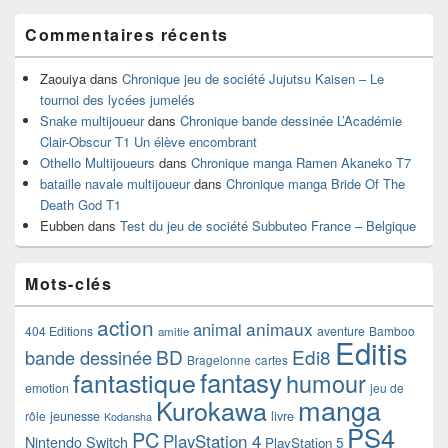
Commentaires récents
Zaouiya
dans
Chronique jeu de société Jujutsu Kaisen – Le
tournoi des lycées jumelés
Snake multijoueur
dans
Chronique bande dessinée L’Académie
Clair-Obscur T1 Un élève encombrant
Othello Multijoueurs
dans
Chronique manga Ramen Akaneko T7
bataille navale multijoueur
dans
Chronique manga Bride Of The
Death God T1
Eubben
dans
Test du jeu de société Subbuteo France – Belgique
Mots-clés
action
animaux
animal
404 Editions
aventure
Bamboo
amitie
Editis
BD
Edi8
bande dessinée
Bragelonne
cartes
fantasy
fantastique
humour
emotion
jeu de
manga
Kurokawa
rôle
jeunesse
livre
Kodansha
PS4
PC
PlayStation 4
Nintendo Switch
PlayStation 5