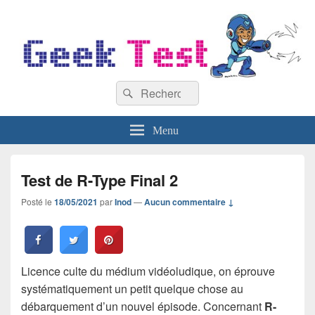
GeekTest
Recherche :
Blog jeux-vidéo et high-tech
Rechercher
Menu
Test de R-Type Final 2
Posté le
18/05/2021
par
Inod
—
Aucun commentaire ↓
Licence culte du médium vidéoludique, on éprouve
systématiquement un petit quelque chose au
débarquement d’un nouvel épisode. Concernant
R-