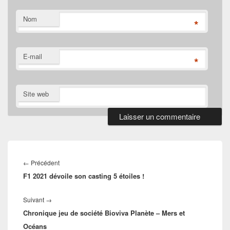
Nom
*
E-mail
*
Site web
Navigation
de
Article
←
Précédent
l’article
F1 2021 dévoile son casting 5 étoiles !
précédent :
Article
Suivant
→
Chronique jeu de société Bioviva Planète – Mers et
suivant :
Océans