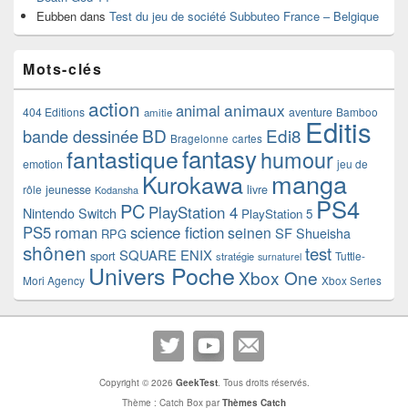
Eubben
dans
Test du jeu de société Subbuteo France – Belgique
Mots-clés
action
animaux
animal
404 Editions
aventure
Bamboo
amitie
Editis
BD
Edi8
bande dessinée
Bragelonne
cartes
fantasy
fantastique
humour
emotion
jeu de
manga
Kurokawa
rôle
jeunesse
livre
Kodansha
PS4
PC
PlayStation 4
Nintendo Switch
PlayStation 5
PS5
roman
science fiction
seinen
SF
Shueisha
RPG
shônen
test
SQUARE ENIX
sport
Tuttle-
stratégie
surnaturel
Univers Poche
Xbox One
Mori Agency
Xbox Series
Copyright © 2026
GeekTest
. Tous droits réservés.
Thème : Catch Box par
Thèmes Catch