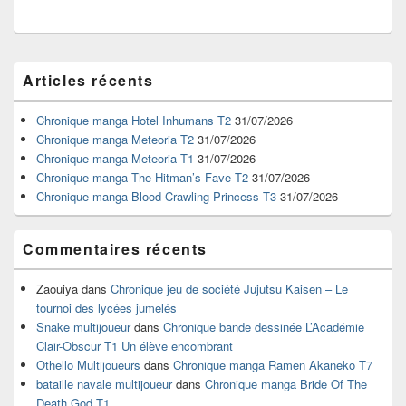
Zone
Articles récents
principale
de
widget
Chronique manga Hotel Inhumans T2
31/07/2026
pour
Chronique manga Meteoria T2
31/07/2026
la
Chronique manga Meteoria T1
31/07/2026
barre
Chronique manga The Hitman’s Fave T2
31/07/2026
latérale
Chronique manga Blood-Crawling Princess T3
31/07/2026
Commentaires récents
Zaouiya
dans
Chronique jeu de société Jujutsu Kaisen – Le
tournoi des lycées jumelés
Snake multijoueur
dans
Chronique bande dessinée L’Académie
Clair-Obscur T1 Un élève encombrant
Othello Multijoueurs
dans
Chronique manga Ramen Akaneko T7
bataille navale multijoueur
dans
Chronique manga Bride Of The
Death God T1