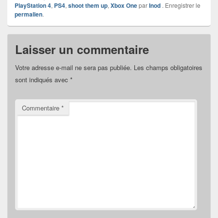
PlayStation 4
,
PS4
,
shoot them up
,
Xbox One
par
Inod
. Enregistrer le
permalien
.
Laisser un commentaire
Votre adresse e-mail ne sera pas publiée.
Les champs obligatoires
sont indiqués avec
*
Commentaire
*