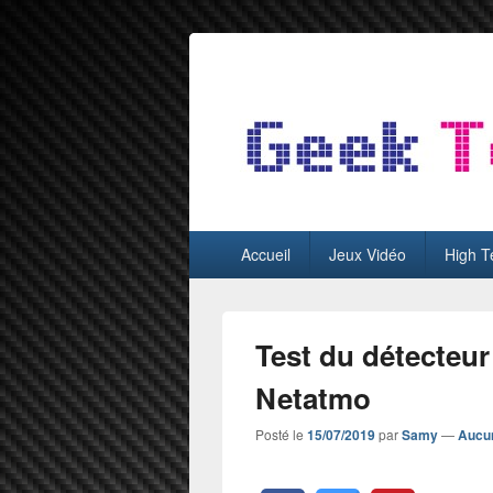
GeekTest
Blog jeux-vidéo et high-tech
Menu
Accueil
Jeux Vidéo
High T
principal
Test du détecteu
Netatmo
Posté le
15/07/2019
par
Samy
—
Aucu