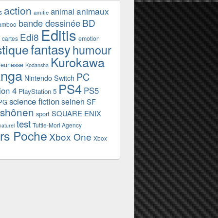
action
animaux
animal
s
amitie
BD
bande dessinée
amboo
Editis
Edi8
emotion
cartes
fantasy
stique
humour
Kurokawa
jeunesse
Kodansha
nga
PC
Nintendo Switch
PS4
ion 4
PS5
PlayStation 5
science fiction
seinen
SF
PG
shônen
SQUARE ENIX
sport
test
Tuttle-Mori Agency
naturel
rs Poche
Xbox One
Xbox