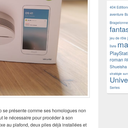
404 Edition
aventure
B
Bragelonne
fanta
jeu de rôle
ma
livre
PlayStat
roman
R
Shueisha
stratégie
sur
Unive
Series
mo se présente comme ses homologues non
out le nécessaire pour procéder à son
 fixe au plafond, deux piles déjà installées et