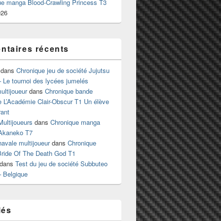
ue manga Blood-Crawling Princess T3
026
taires récents
dans
Chronique jeu de société Jujutsu
 Le tournoi des lycées jumelés
ltijoueur
dans
Chronique bande
e L’Académie Clair-Obscur T1 Un élève
ant
Multijoueurs
dans
Chronique manga
Akaneko T7
 navale multijoueur
dans
Chronique
ride Of The Death God T1
dans
Test du jeu de société Subbuteo
– Belgique
lés