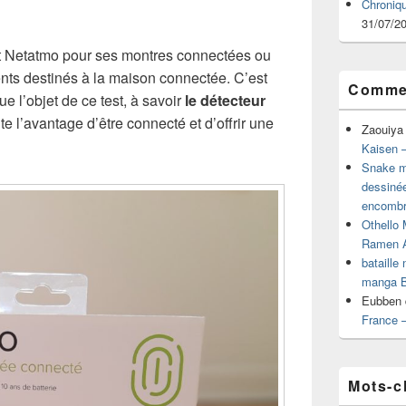
Chroniq
31/07/2
 Netatmo pour ses montres connectées ou
ts destinés à la maison connectée. C’est
Commen
ue l’objet de ce test, à savoir
le détecteur
e l’avantage d’être connecté et d’offrir une
Zaouiya
Kaisen –
Snake mu
dessiné
encombr
Othello 
Ramen 
bataille
manga B
Eubben
France 
Mots-c