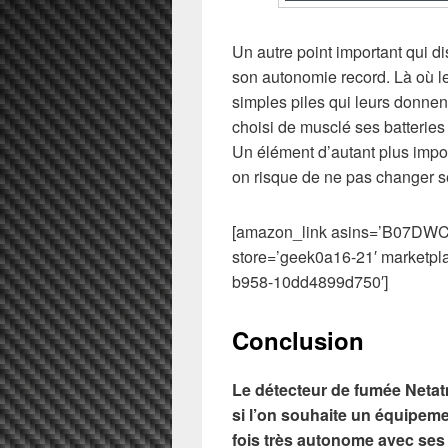
Un autre point important qui d
son autonomie record. Là où l
simples piles qui leurs donne
choisi de musclé ses batterie
Un élément d’autant plus import
on risque de ne pas changer se
[amazon_link asins=’B07DWC
store=’geek0a16-21′ marketpl
b958-10dd4899d750′]
Conclusion
Le détecteur de fumée Netat
si l’on souhaite un équipement
fois très autonome avec ses