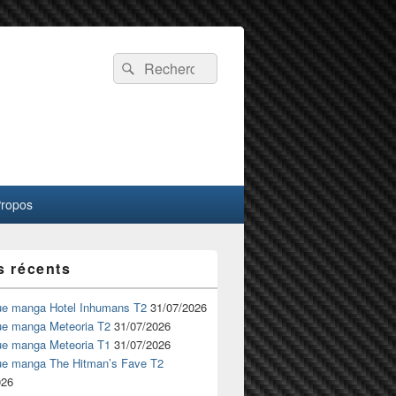
Recherche :
Rechercher
Propos
s récents
ue manga Hotel Inhumans T2
31/07/2026
ue manga Meteoria T2
31/07/2026
ue manga Meteoria T1
31/07/2026
ue manga The Hitman’s Fave T2
026