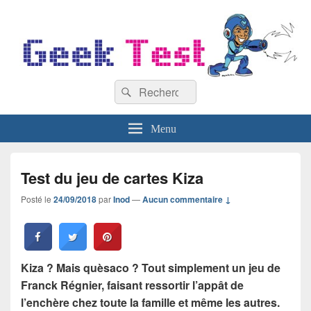
GeekTest
Recherche :
Blog jeux-vidéo et high-tech
Rechercher
Menu
Test du jeu de cartes Kiza
Posté le
24/09/2018
par
Inod
—
Aucun commentaire ↓
Kiza ? Mais quèsaco ? Tout simplement un jeu de
Franck Régnier, faisant ressortir l’appât de
l’enchère chez toute la famille et même les autres.