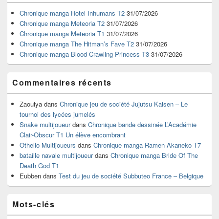
de
widget
Chronique manga Hotel Inhumans T2
31/07/2026
pour
Chronique manga Meteoria T2
31/07/2026
la
Chronique manga Meteoria T1
31/07/2026
barre
Chronique manga The Hitman’s Fave T2
31/07/2026
latérale
Chronique manga Blood-Crawling Princess T3
31/07/2026
Commentaires récents
Zaouiya
dans
Chronique jeu de société Jujutsu Kaisen – Le
tournoi des lycées jumelés
Snake multijoueur
dans
Chronique bande dessinée L’Académie
Clair-Obscur T1 Un élève encombrant
Othello Multijoueurs
dans
Chronique manga Ramen Akaneko T7
bataille navale multijoueur
dans
Chronique manga Bride Of The
Death God T1
Eubben
dans
Test du jeu de société Subbuteo France – Belgique
Mots-clés