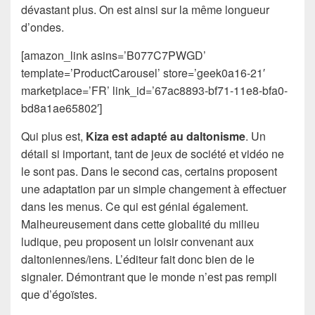
dévastant plus. On est ainsi sur la même longueur
d’ondes.
[amazon_link asins=’B077C7PWGD’
template=’ProductCarousel’ store=’geek0a16-21′
marketplace=’FR’ link_id=’67ac8893-bf71-11e8-bfa0-
bd8a1ae65802′]
Qui plus est,
Kiza est adapté au daltonisme
. Un
détail si important, tant de jeux de société et vidéo ne
le sont pas. Dans le second cas, certains proposent
une adaptation par un simple changement à effectuer
dans les menus. Ce qui est génial également.
Malheureusement dans cette globalité du milieu
ludique, peu proposent un loisir convenant aux
daltoniennes/iens. L’éditeur fait donc bien de le
signaler. Démontrant que le monde n’est pas rempli
que d’égoïstes.