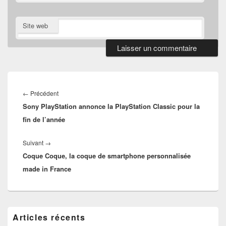
Site web
Navigation
de
Article
←
Précédent
l’article
Sony PlayStation annonce la PlayStation Classic pour la
précédent :
fin de l’année
Article
Suivant
→
Coque Coque, la coque de smartphone personnalisée
suivant :
made in France
Zone
Articles récents
principale