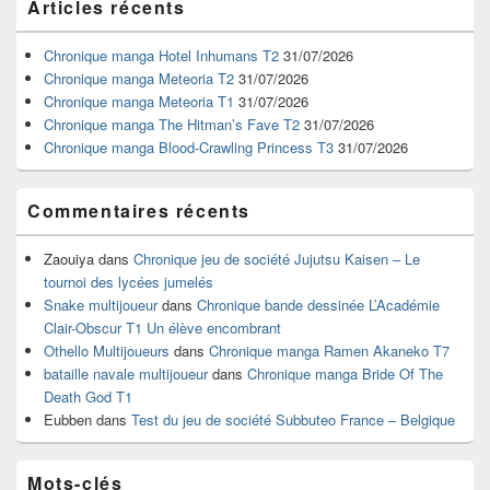
Articles récents
principale
de
widget
Chronique manga Hotel Inhumans T2
31/07/2026
pour
Chronique manga Meteoria T2
31/07/2026
la
Chronique manga Meteoria T1
31/07/2026
barre
Chronique manga The Hitman’s Fave T2
31/07/2026
latérale
Chronique manga Blood-Crawling Princess T3
31/07/2026
Commentaires récents
Zaouiya
dans
Chronique jeu de société Jujutsu Kaisen – Le
tournoi des lycées jumelés
Snake multijoueur
dans
Chronique bande dessinée L’Académie
Clair-Obscur T1 Un élève encombrant
Othello Multijoueurs
dans
Chronique manga Ramen Akaneko T7
bataille navale multijoueur
dans
Chronique manga Bride Of The
Death God T1
Eubben
dans
Test du jeu de société Subbuteo France – Belgique
Mots-clés