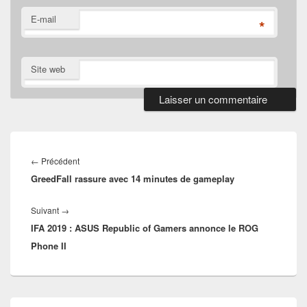
E-mail
*
Site web
Navigation
de
Article
←
Précédent
l’article
GreedFall rassure avec 14 minutes de gameplay
précédent :
Article
Suivant
→
IFA 2019 : ASUS Republic of Gamers annonce le ROG
suivant :
Phone II
Zone