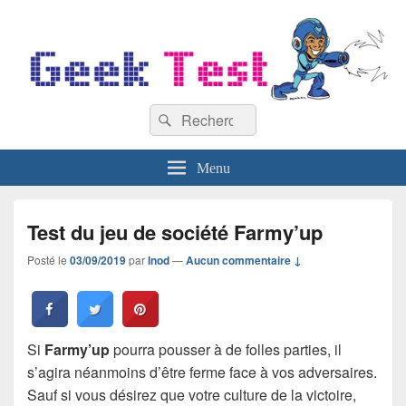
GeekTest
Recherche :
Blog jeux-vidéo et high-tech
Rechercher
Menu
Test du jeu de société Farmy’up
Posté le
03/09/2019
par
Inod
—
Aucun commentaire ↓
Si
Farmy’up
pourra pousser à de folles parties, il
s’agira néanmoins d’être ferme face à vos adversaires.
Sauf si vous désirez que votre culture de la victoire,